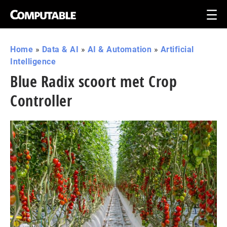
Home
»
Data & AI
»
AI & Automation
»
Artificial
Intelligence
Blue Radix scoort met Crop
Controller