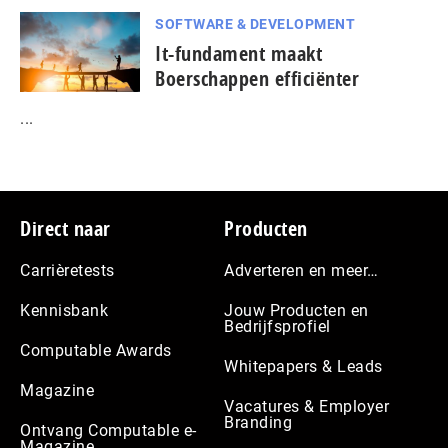
SOFTWARE & DEVELOPMENT
It-fundament maakt
Boerschappen efficiënter
...
Footer
Direct naar
Producten
Carrièretests
Adverteren en meer…
Kennisbank
Jouw Producten en
Bedrijfsprofiel
Computable Awards
Whitepapers & Leads
Magazine
Vacatures & Employer
Branding
Ontvang Computable e-
Magazine