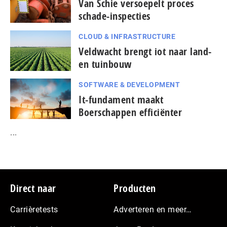
Van Schie versoepelt proces
schade-inspecties
CLOUD & INFRASTRUCTURE
Veldwacht brengt iot naar land-
en tuinbouw
SOFTWARE & DEVELOPMENT
It-fundament maakt
Boerschappen efficiënter
...
Footer
Direct naar
Producten
Carrièretests
Adverteren en meer…