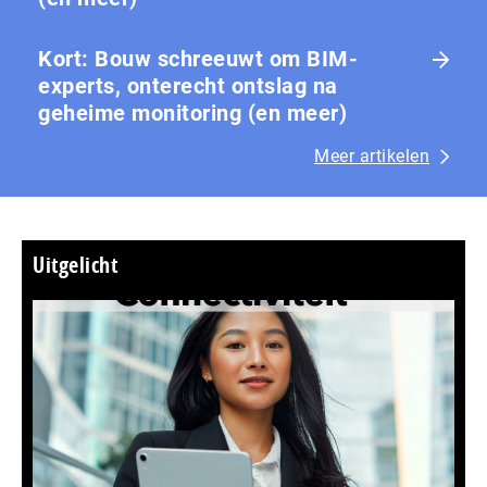
Kort: Bouw schreeuwt om BIM-
experts, onterecht ontslag na
geheime monitoring (en meer)
Meer artikelen
Uitgelicht