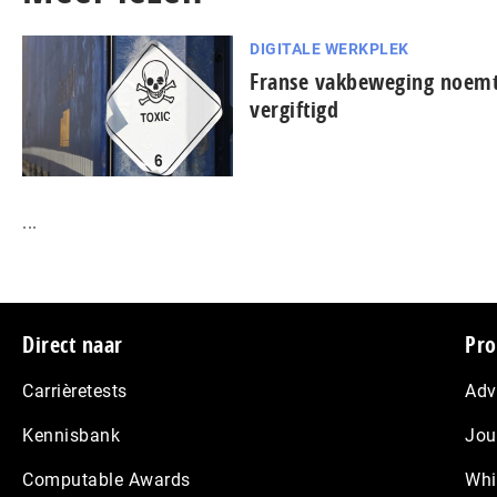
DIGITALE WERKPLEK
Franse vakbeweging noemt 
vergiftigd
...
Footer
Direct naar
Pro
Carrièretests
Adv
Kennisbank
Jou
Computable Awards
Whi