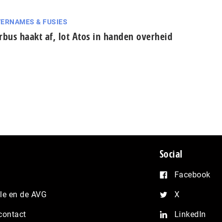
ERNAMES & FUSIES
rbus haakt af, lot Atos in handen overheid
Social
Facebook
e en de AVG
X
contact
LinkedIn