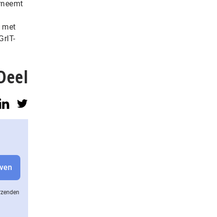
erneemt
– met
GrIT-
Deel
erzenden