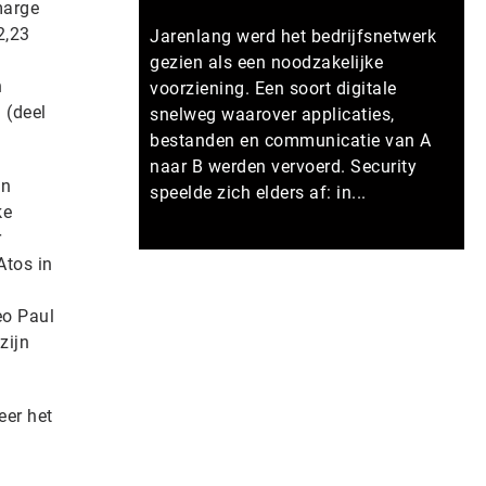
marge
2,23
Jarenlang werd het bedrijfsnetwerk
gezien als een noodzakelijke
h
voorziening. Een soort digitale
 (deel
snelweg waarover applicaties,
bestanden en communicatie van A
naar B werden vervoerd. Security
en
speelde zich elders af: in...
ke
r
Meer persberichten
Atos in
eo Paul
zijn
eer het
t