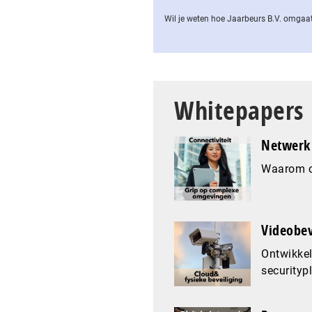
Wil je weten hoe Jaarbeurs B.V. omgaat
Whitepapers
Netwerk 
Waarom co
Videobev
Ontwikkel
securityp