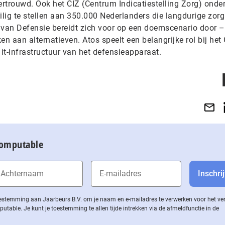
vertrouwd. Ook het CIZ (Centrum Indicatiestelling Zorg) ond
ilig te stellen aan 350.000 Nederlanders die langdurige zorg
 van Defensie bereidt zich voor op een doemscenario door 
n aan alternatieven. Atos speelt een belangrijke rol bij het 
 it-infrastructuur van het defensieapparaat.
Computable
 toestemming aan Jaarbeurs B.V. om je naam en e-mailadres te verwerken voor het v
ble. Je kunt je toestemming te allen tijde intrekken via de af­meld­func­tie in de