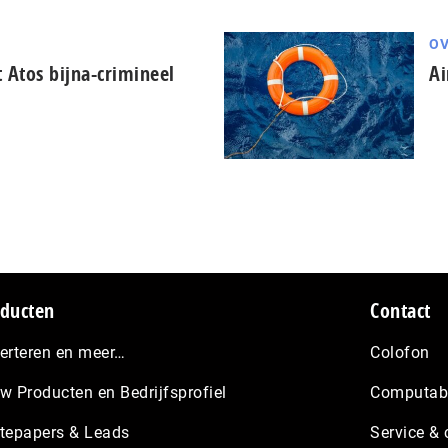
OV
Atos bijna-crimineel
Ai
ducten
Contact
erteren en meer…
Colofon
w Producten en Bedrijfsprofiel
Computabl
tepapers & Leads
Service & 