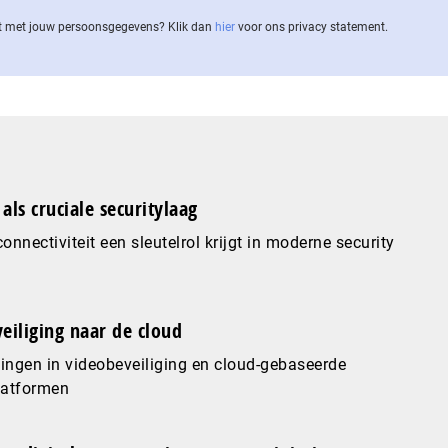
 met jouw per­soons­ge­ge­vens? Klik dan
hier
voor ons privacy statement.
als cruciale securitylaag
nnectiviteit een sleutelrol krijgt in moderne security
eiliging naar de cloud
ingen in videobeveiliging en cloud-gebaseerde
latformen