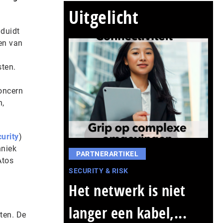
Uitgelicht
 duidt
en van
sten.
oncern
n,
urity
)
hniek
PARTNERARTIKEL
Atos
SECURITY & RISK
Het netwerk is niet
langer een kabel,...
ten. De