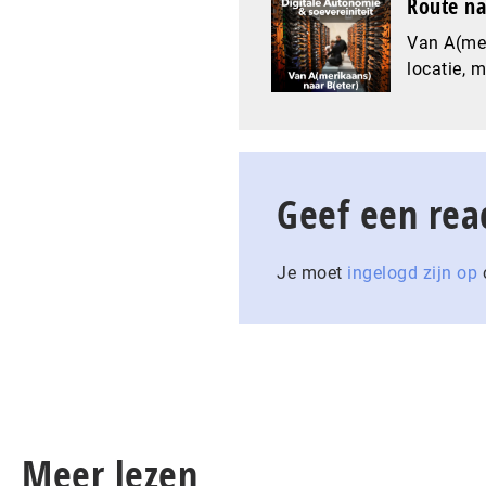
Route na
Van A(mer
locatie, 
Geef een rea
Je moet
ingelogd zijn op
o
Meer lezen