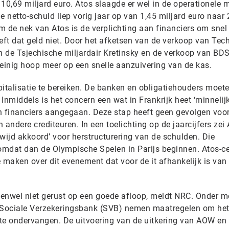
10,69 miljard euro. Atos slaagde er wel in de operationele 
De netto-schuld liep vorig jaar op van 1,45 miljard euro naar 
m de nek van Atos is de verplichting aan financiers om snel
eft dat geld niet. Door het afketsen van de verkoop van Tec
 de Tsjechische miljardair Kretinsky en de verkoop van BDS
weinig hoop meer op een snelle aanzuivering van de kas.
apitalisatie te bereiken. De banken en obligatiehouders moet
 Inmiddels is het concern een wat in Frankrijk heet ‘minnelij
n financiers aangegaan. Deze stap heeft geen gevolgen voo
andere crediteuren. In een toelichting op de jaarcijfers zei 
ldwijd akkoord’ voor herstructurering van de schulden. Die
omdat dan de Olympische Spelen in Parijs beginnen. Atos-c
 maken over dit evenement dat voor de it afhankelijk is van 
enwel niet gerust op een goede afloop, meldt NRC. Onder m
e Sociale Verzekeringsbank (SVB) nemen maatregelen om he
te ondervangen. De uitvoering van de uitkering van AOW en