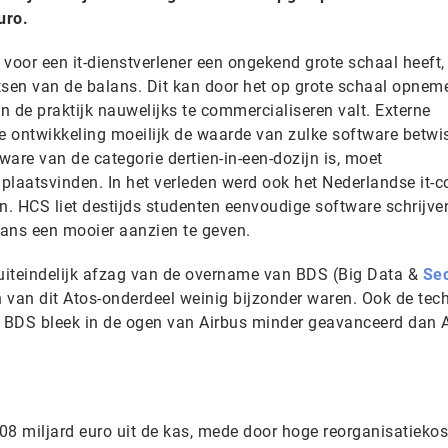
uro.
e voor een it-dienstverlener een ongekend grote schaal heeft,
tsen van de balans. Dit kan door het op grote schaal opnem
in de praktijk nauwelijks te commercialiseren valt. Externe
 ontwikkeling moeilijk de waarde van zulke software betwi
tware van de categorie dertien-in-een-dozijn is, moet
plaatsvinden. In het verleden werd ook het Nederlandse it-c
n. HCS liet destijds studenten eenvoudige software schrijve
lans een mooier aanzien te geven.
 uiteindelijk afzag van de overname van BDS (Big Data &
Sec
 van dit Atos-onderdeel weinig bijzonder waren. Ook de tec
 BDS bleek in de ogen van Airbus minder geavanceerd dan 
,08 miljard euro uit de kas, mede door hoge reorganisatiekos