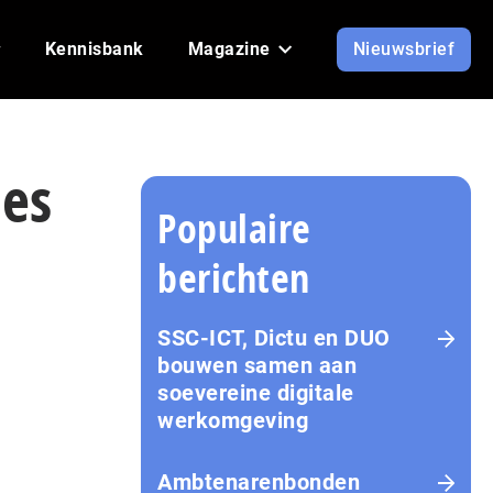
Kennisbank
Magazine
Nieuwsbrief
ies
Populaire
berichten
SSC-ICT, Dictu en DUO
bouwen samen aan
soevereine digitale
werkomgeving
Ambtenarenbonden