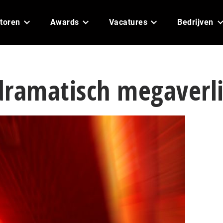
toren
Awards
Vacatures
Bedrijven
 dramatisch megaverl