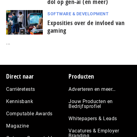
dol op gen-ai (en meer)
SOFTWARE & DEVELOPMENT
Exposities over de invloed van
gaming
...
Footer
Direct naar
Producten
Carrièretests
Adverteren en meer…
Kennisbank
Jouw Producten en
Bedrijfsprofiel
Computable Awards
Whitepapers & Leads
Magazine
Vacatures & Employer
Branding