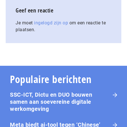
Geef een reactie
Je moet
ingelogd zijn op
om een reactie te
plaatsen.
Populaire berichten
SSC-ICT, Dictu en DUO bouwen
samen aan soevereine digitale
werkomgeving
Meta biedt ai-tool tegen ‘Chinese’