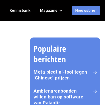
Kennisbank
Magazine
Nieuwsbrief
Populaire
berichten
Meta biedt ai-tool tegen
‘Chinese’ prijzen
Ambtenarenbonden
willen ban op software
van Palantir