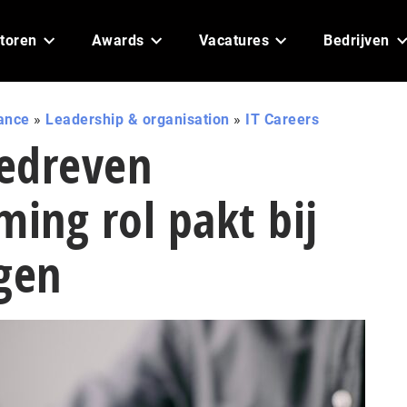
toren
Awards
Vacatures
Bedrijven
ance
»
Leadership & organisation
»
IT Careers
edreven
ming rol pakt bij
gen