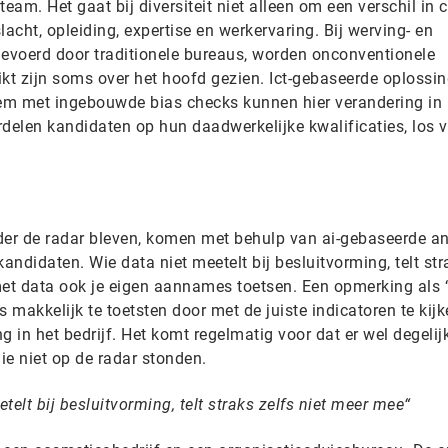
eam. Het gaat bij diversiteit niet alleen om een verschil in c
cht, opleiding, expertise en werkervaring. Bij werving- en
tgevoerd door traditionele bureaus, worden onconventionele
ikt zijn soms over het hoofd gezien. Ict-gebaseerde oplossi
eem met ingebouwde bias checks kunnen hier verandering in
elen kandidaten op hun daadwerkelijke kwalificaties, los 
er de radar bleven, komen met behulp van ai-gebaseerde a
andidaten. Wie data niet meetelt bij besluitvorming, telt str
et data ook je eigen aannames toetsen. Een opmerking als ‘e
s makkelijk te toetsten door met de juiste indicatoren te kij
g in het bedrijf. Het komt regelmatig voor dat er wel degelij
die niet op de radar stonden.
telt bij besluitvorming, telt straks zelfs niet meer mee