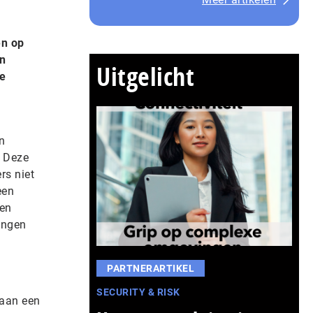
en op
en
Uitgelicht
te
n
. Deze
rs niet
een
den
ingen
PARTNERARTIKEL
SECURITY & RISK
 aan een