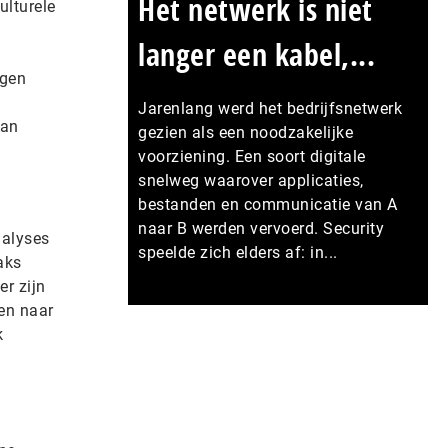
Het netwerk is niet
ulturele
langer een kabel,...
ngen
Jarenlang werd het bedrijfsnetwerk
van
gezien als een noodzakelijke
voorziening. Een soort digitale
snelweg waarover applicaties,
bestanden en communicatie van A
naar B werden vervoerd. Security
nalyses
speelde zich elders af: in...
aks
r zijn
ken naar
Meer persberichten
k