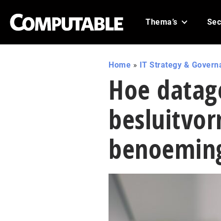
Thema’s
Sec
Home
»
IT Strategy & Govern
Hoe datag
besluitvor
benoemin