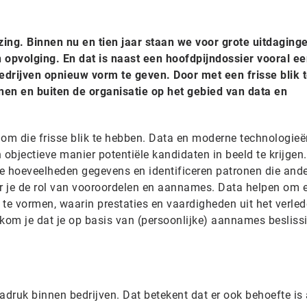
zing. Binnen nu en tien jaar staan we voor grote uitdaging
 opvolging. En dat is naast een hoofdpijndossier vooral e
edrijven opnieuw vorm te geven. Door met een frisse blik 
nnen en buiten de organisatie op het gebied van data en
 om die frisse blik te hebben. Data en moderne technologieë
objectieve manier potentiële kandidaten in beeld te krijgen
e hoeveelheden gegevens en identificeren patronen die ande
er je de rol van vooroordelen en aannames. Data helpen om 
 te vormen, waarin prestaties en vaardigheden uit het verle
m je dat je op basis van (persoonlijke) aannames besliss
 nadruk binnen bedrijven. Dat betekent dat er ook behoefte is