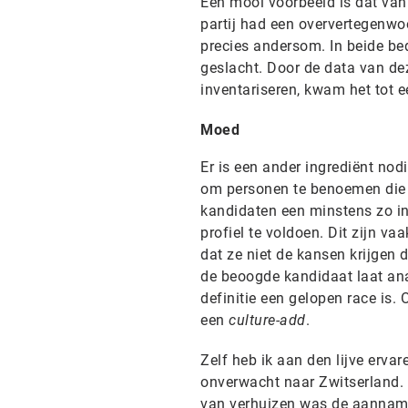
Een mooi voorbeeld is dat van
partij had een oververtegenwo
precies andersom. In beide be
geslacht. Door de data van de
inventariseren, kwam het tot e
Moed
Er is een ander ingrediënt nod
om personen te benoemen die o
kandidaten een minstens zo in
profiel te voldoen. Dit zijn v
dat ze niet de kansen krijgen
de beoogde kandidaat laat ana
definitie een gelopen race is.
een
culture-add
.
Zelf heb ik aan den lijve erva
onverwacht naar Zwitserland.
van verhuizen was de aanname