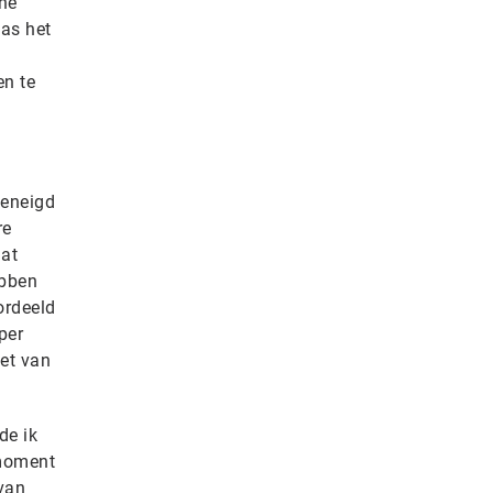
ne
was het
e
en te
geneigd
re
dat
ebben
ordeeld
per
iet van
de ik
 moment
van