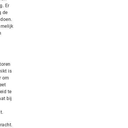
g. Er
g de
 doen.
amelijk
n
toren
ikt is
ar om
eet
eid te
at bij
g
t.
racht.