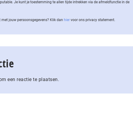
ble. Je kunt je toestemming te allen tijde intrekken via de af­meld­func­tie in de
 met jouw per­soons­ge­ge­vens? Klik dan
hier
voor ons privacy statement.
ctie
m een reactie te plaatsen.