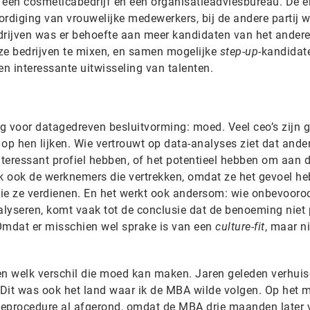
 een cosmeticabedrijf en een organisatieadviesbureau. De e
ordiging van vrouwelijke medewerkers, bij de andere partij 
drijven was er behoefte aan meer kandidaten van het ander
ze bedrijven te mixen, en samen mogelijke
step-up
-kandidat
en interessante uitwisseling van talenten.
ig voor datagedreven besluitvorming: moed. Veel ceo’s zijn 
p hen lijken. Wie vertrouwt op data-analyses ziet dat ande
teressant profiel hebben, of het potentieel hebben om aan 
aak ook de werknemers die vertrekken, omdat ze het gevoel h
 die ze verdienen. En het werkt ook andersom: wie onbevooro
lyseren, komt vaak tot de conclusie dat de benoeming niet 
 Omdat er misschien wel sprake is van een
culture-fit
, maar n
ren welk verschil die moed kan maken. Jaren geleden verhuis
 Dit was ook het land waar ik de MBA wilde volgen. Op het
procedure al afgerond, omdat de MBA drie maanden later 