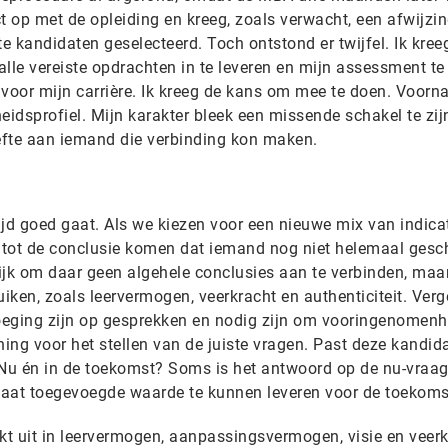
t op met de opleiding en kreeg, zoals verwacht, een afwijzin
 kandidaten geselecteerd. Toch ontstond er twijfel. Ik kree
le vereiste opdrachten in te leveren en mijn assessment te
 voor mijn carrière. Ik kreeg de kans om mee te doen. Voorn
eidsprofiel. Mijn karakter bleek een missende schakel te zij
efte aan iemand die verbinding kon maken.
tijd goed gaat. Als we kiezen voor een nieuwe mix van indica
tot de conclusie komen dat iemand nog niet helemaal gesch
grijk om daar geen algehele conclusies aan te verbinden, ma
uiken, zoals leervermogen, veerkracht en authenticiteit. Verg
voeging zijn op gesprekken en nodig zijn om vooringenomenh
ning voor het stellen van de juiste vragen. Past deze kandida
n? Nu én in de toekomst? Soms is het antwoord op de nu-vraa
idaat toegevoegde waarde te kunnen leveren voor de toekoms
kt uit in leervermogen, aanpassingsvermogen, visie en veerk