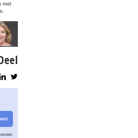
s met
n.
Deel
erzenden