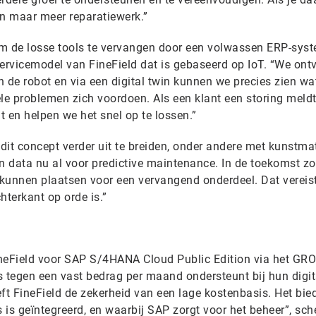
en maar meer reparatiewerk.”
m de losse tools te vervangen door een volwassen ERP-syst
servicemodel van FineField dat is gebaseerd op IoT. “We on
de robot en via een digital twin kunnen we precies zien wa
e problemen zich voordoen. Als een klant een storing meldt
t en helpen we het snel op te lossen.”
dit concept verder uit te breiden, onder andere met kunstma
ken data nu al voor predictive maintenance. In de toekomst z
kunnen plaatsen voor een vervangend onderdeel. Dat vereist
hterkant op orde is.”
ineField voor SAP S/4HANA Cloud Public Edition via het GR
tegen een vast bedrag per maand ondersteunt bij hun digit
t FineField de zekerheid van een lage kostenbasis. Het bie
is geïntegreerd, en waarbij SAP zorgt voor het beheer”, sch