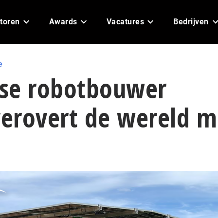
toren
Awards
Vacatures
Bedrijven
e
se robotbouwer
verovert de wereld m