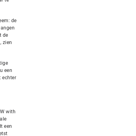
eem: de
tvangen
t de
, zien
tige
ou een
 echter
OW with
ale
dt een
etst