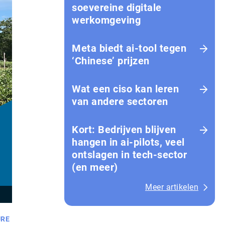
soevereine digitale
werkomgeving
Meta biedt ai-tool tegen
‘Chinese’ prijzen
Wat een ciso kan leren
van andere sectoren
Kort: Bedrijven blijven
hangen in ai-pilots, veel
ontslagen in tech-sector
(en meer)
Meer artikelen
URE