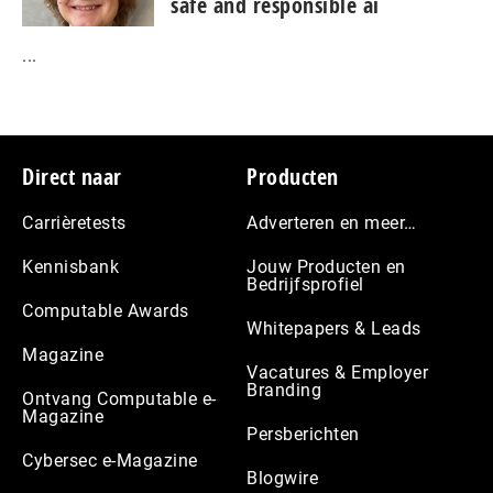
safe and responsible ai
...
Footer
Direct naar
Producten
Carrièretests
Adverteren en meer…
Kennisbank
Jouw Producten en
Bedrijfsprofiel
Computable Awards
Whitepapers & Leads
Magazine
Vacatures & Employer
Branding
Ontvang Computable e-
Magazine
Persberichten
Cybersec e-Magazine
Blogwire