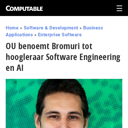
Home
»
Software & Development
»
Business
Applications
»
Enterprise Software
OU benoemt Bromuri tot
hoogleraar Software Engineering
en AI