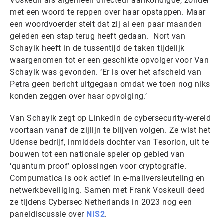
Voskeuil als algemeen directeur aankondigde, zonder
met een woord te reppen over haar opstappen. Maar
een woordvoerder stelt dat zij al een paar maanden
geleden een stap terug heeft gedaan. Nort van
Schayik heeft in de tussentijd de taken tijdelijk
waargenomen tot er een geschikte opvolger voor Van
Schayik was gevonden. ‘Er is over het afscheid van
Petra geen bericht uitgegaan omdat we toen nog niks
konden zeggen over haar opvolging.’
Van Schayik zegt op LinkedIn de cybersecurity-wereld
voortaan vanaf de zijlijn te blijven volgen. Ze wist het
Udense bedrijf, inmiddels dochter van Tesorion, uit te
bouwen tot een nationale speler op gebied van
‘quantum proof’ oplossingen voor cryptografie.
Compumatica is ook actief in e-mailversleuteling en
netwerkbeveiliging. Samen met Frank Voskeuil deed
ze tijdens Cybersec Netherlands in 2023 nog een
paneldiscussie over
NIS2
.