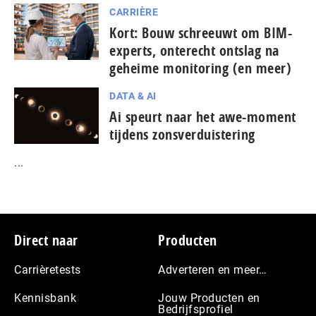
CARRIÈRE
Kort: Bouw schreeuwt om BIM-
experts, onterecht ontslag na
geheime monitoring (en meer)
DATA & AI
Ai speurt naar het awe-moment
tijdens zonsverduistering
...
Footer
Direct naar
Producten
Carrièretests
Adverteren en meer…
Kennisbank
Jouw Producten en
Bedrijfsprofiel