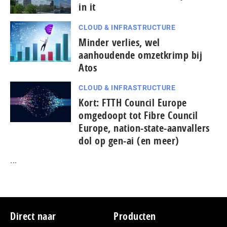
in it
CLOUD & INFRASTRUCTURE
Minder verlies, wel
aanhoudende omzetkrimp bij
Atos
CLOUD & INFRASTRUCTURE
Kort: FTTH Council Europe
omgedoopt tot Fibre Council
Europe, nation-state-aanvallers
dol op gen-ai (en meer)
...
Footer
Direct naar
Producten