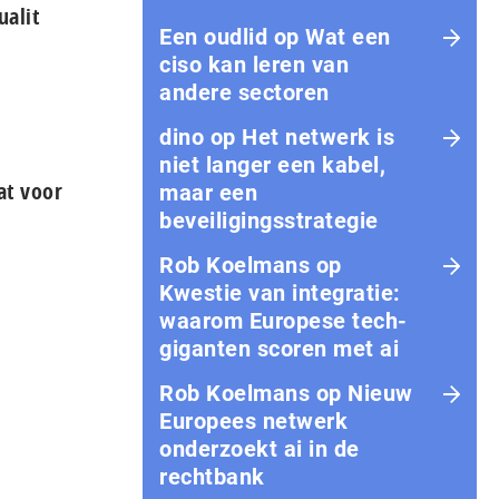
alit
Een oudlid
op
Wat een
ciso kan leren van
andere sectoren
dino
op
Het netwerk is
niet langer een kabel,
at voor
maar een
beveiligingsstrategie
Rob Koelmans
op
Kwestie van integratie:
waarom Europese tech­
gi­gan­ten scoren met ai
Rob Koelmans
op
Nieuw
Europees netwerk
onderzoekt ai in de
rechtbank