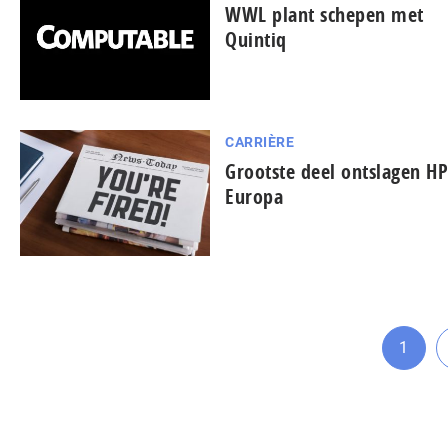
WWL plant schepen met
Quintiq
CARRIÈRE
Grootste deel ontslagen HP
Europa
1
Ga
naar
pagin