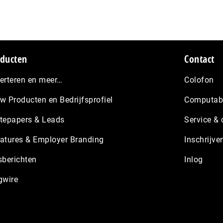
pagina
ducten
Contact
erteren en meer…
Colofon
w Producten en Bedrijfsprofiel
Computabl
tepapers & Leads
Service & 
atures & Employer Branding
Inschrijve
sberichten
Inlog
gwire