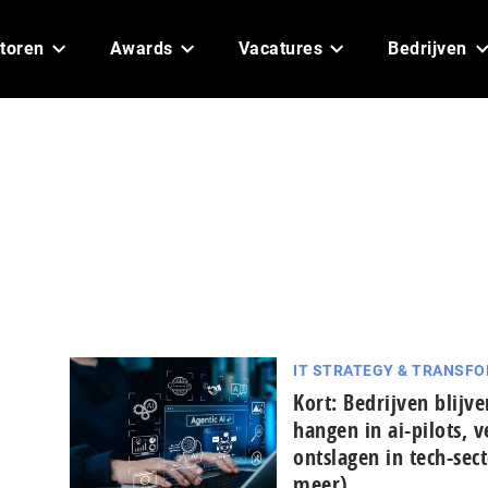
toren
Awards
Vacatures
Bedrijven
IT STRATEGY & TRANSF
Kort: Bedrijven blijve
hangen in ai-pilots, v
ontslagen in tech-sec
meer)