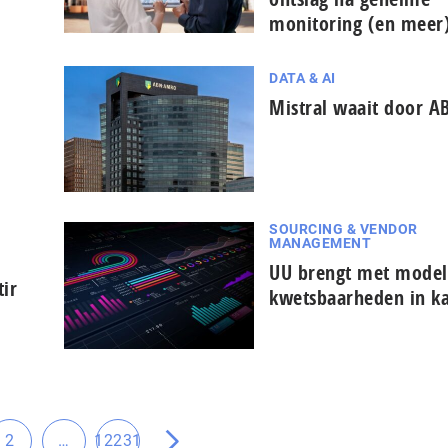
monitoring (en meer
DATA & AI
Mistral waait door 
SOURCING & VENDOR
MANAGEMENT
UU brengt met model 
ir
kwetsbaarheden in k
Tussenliggende
2
…
12231