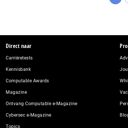
Ga
naar
pagin
Footer
Direct naar
Pro
Carrièretests
Adv
Kennisbank
Jou
Computable Awards
Whi
Magazine
Vac
Ontvang Computable e-Magazine
Per
Cybersec e-Magazine
Blo
Topics