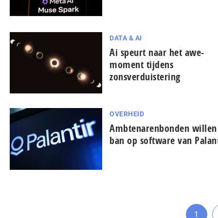
DATA & AI
Ai speurt naar het awe-
moment tijdens
zonsverduistering
OVERHEID
Ambtenarenbonden willen
ban op software van Palant
1