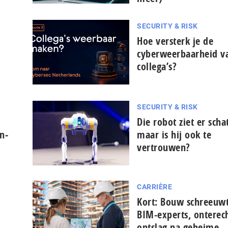
SECURITY & RISK
Hoe versterk je de
cyberweerbaarheid va
collega’s?
SECURITY & RISK
Die robot ziet er schat
n­
maar is hij ook te
vertrouwen?
CARRIÈRE
Kort: Bouw schreeuw
BIM-experts, onterec
ontslag na geheime