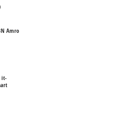
)
ABN Amro
it-
aart