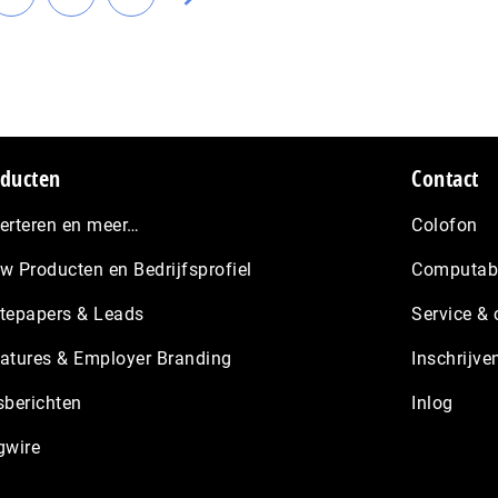
Ga
Ga
Ga
pagina's
naar
naar
naar
weggelaten
a
pagina
pagina
de
volgende
pagina
ducten
Contact
erteren en meer…
Colofon
w Producten en Bedrijfsprofiel
Computabl
tepapers & Leads
Service & 
atures & Employer Branding
Inschrijve
sberichten
Inlog
gwire