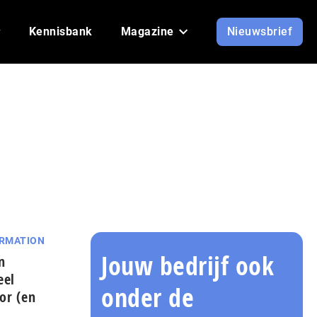
Kennisbank
Magazine
Nieuwsbrief
ORMATION
Jouw bedrijf ook
n
eel
onder de
tor (en