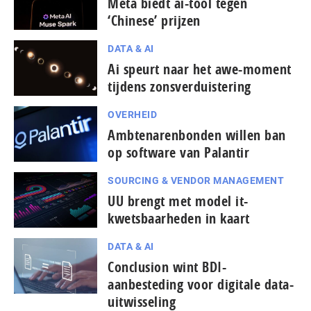
Meta biedt ai-tool tegen
‘Chinese’ prijzen
DATA & AI
Ai speurt naar het awe-moment
tijdens zonsverduistering
OVERHEID
Ambtenarenbonden willen ban
op software van Palantir
SOURCING & VENDOR MANAGEMENT
UU brengt met model it-
kwetsbaarheden in kaart
DATA & AI
Conclusion wint BDI-
aanbesteding voor digitale data-
uitwisseling