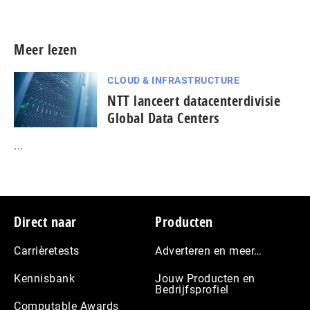
Meer lezen
CLOUD & INFRASTRUCTURE
NTT lanceert datacenterdivisie
Global Data Centers
...
Footer
Direct naar
Producten
Carrièretests
Adverteren en meer…
Kennisbank
Jouw Producten en
Bedrijfsprofiel
Computable Awards