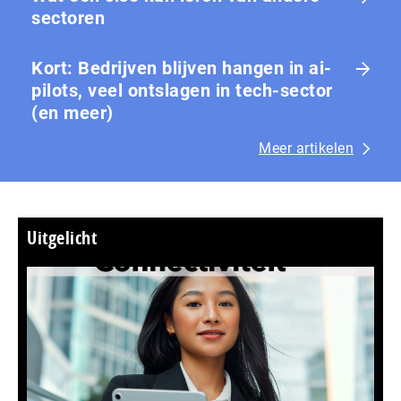
sectoren
Kort: Bedrijven blijven hangen in ai-
pilots, veel ontslagen in tech-sector
(en meer)
Meer artikelen
Uitgelicht