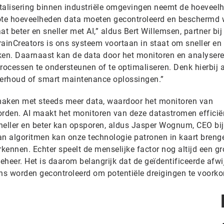
alisering binnen industriële omgevingen neemt de hoeveelh
rote hoeveelheden data moeten gecontroleerd en beschermd
t beter en sneller met AI,” aldus Bert Willemsen, partner bij 
ainCreators is ons systeem voortaan in staat om sneller en 
en. Daarnaast kan de data door het monitoren en analysere
ocessen te ondersteunen of te optimaliseren. Denk hierbij 
derhoud of smart maintenance oplossingen.”
 maken met steeds meer data, waardoor het monitoren van
orden. AI maakt het monitoren van deze datastromen efficië
neller en beter kan opsporen, aldus Jasper Wognum, CEO bij
an algoritmen kan onze technologie patronen in kaart breng
ennen. Echter speelt de menselijke factor nog altijd een gro
eer. Het is daarom belangrijk dat de geïdentificeerde afwi
ns worden gecontroleerd om potentiële dreigingen te voork