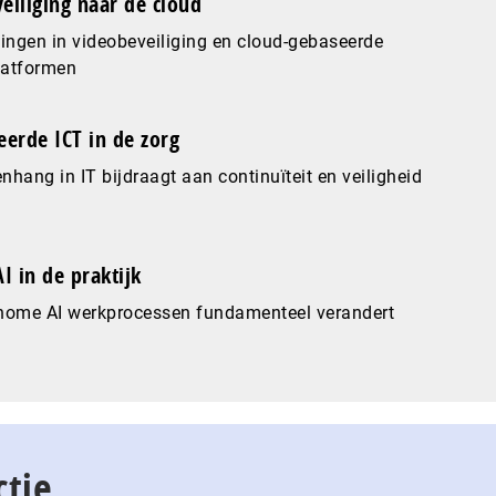
eiliging naar de cloud
ingen in videobeveiliging en cloud-gebaseerde
latformen
eerde ICT in de zorg
hang in IT bijdraagt aan continuïteit en veiligheid
I in de praktijk
nome AI werkprocessen fundamenteel verandert
ctie