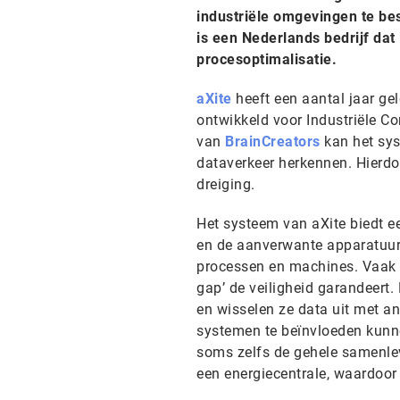
industriële omgevingen te bes
is een Nederlands bedrijf dat 
procesoptimalisatie.
aXite
heeft een aantal jaar ge
ontwikkeld voor Industriële Co
van
BrainCreators
kan het sys
dataverkeer herkennen. Hierdoo
dreiging.
Het systeem van aXite biedt e
en de aanverwante apparatuur
processen en machines. Vaak w
gap’ de veiligheid garandeert.
en wisselen ze data uit met an
systemen te beïnvloeden kunne
soms zelfs de gehele samenle
een energiecentrale, waardoor 