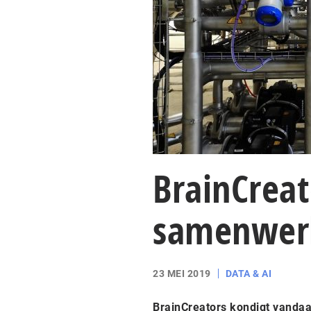
BrainCreat
samenwer
23 MEI 2019
DATA & AI
BrainCreators kondigt vanda