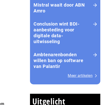
Mistral waait door ABN
Amro
Conclusion wint BDI-
aanbesteding voor
digitale data-
uitwisseling
Ambtenarenbonden
willen ban op software
van Palantir
Meer artikelen
Uitgelicht
 om