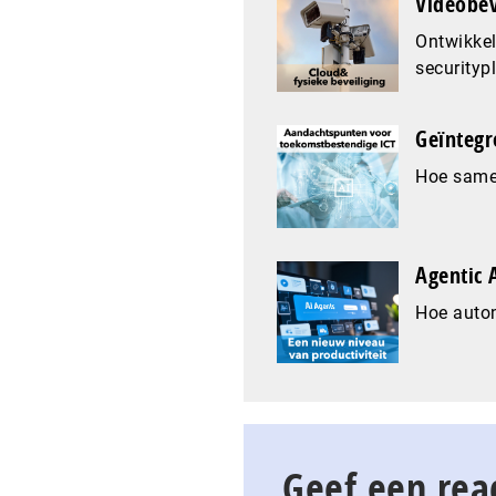
Videobev
Ontwikkel
securityp
Geïntegr
Hoe samen
Agentic A
Hoe auto
Geef een rea