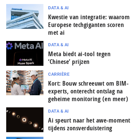
DATA & AI
Kwestie van integratie: waarom
Europese tech­gi­gan­ten scoren
met ai
DATA & AI
Meta biedt ai-tool tegen
‘Chinese’ prijzen
CARRIÈRE
Kort: Bouw schreeuwt om BIM-
experts, onterecht ontslag na
geheime monitoring (en meer)
DATA & AI
Ai speurt naar het awe-moment
tijdens zonsverduistering