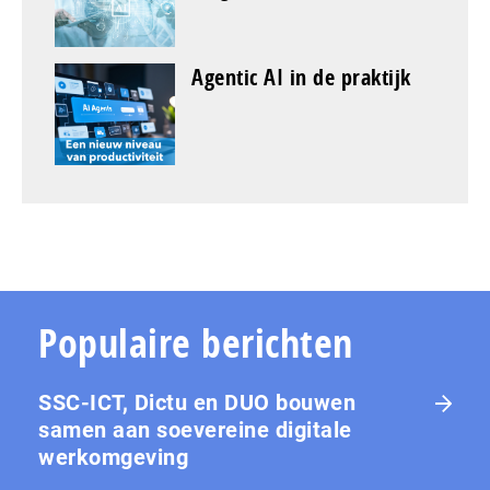
Agentic AI in de praktijk
Populaire berichten
SSC-ICT, Dictu en DUO bouwen
samen aan soevereine digitale
werkomgeving