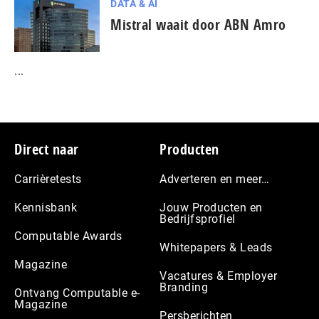
DATA & AI
Mistral waait door ABN Amro
...
Footer
Direct naar
Producten
Carrièretests
Adverteren en meer…
Kennisbank
Jouw Producten en
Bedrijfsprofiel
Computable Awards
Whitepapers & Leads
Magazine
Vacatures & Employer
Branding
Ontvang Computable e-
Magazine
Persberichten