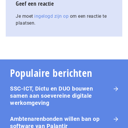
Geef een reactie
Je moet
ingelogd zijn op
om een reactie te
plaatsen.
Populaire berichten
SSC-ICT, Dictu en DUO bouwen
samen aan soevereine digitale
werkomgeving
Ambtenarenbonden willen ban op
software van Palantir