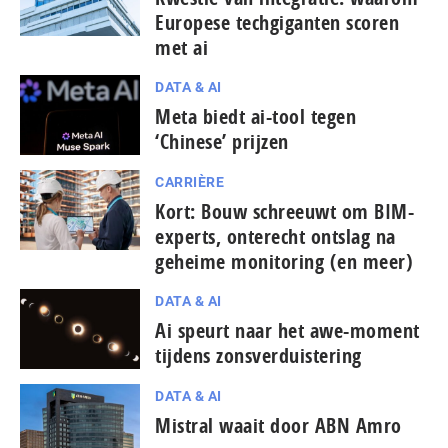
Europese tech­gi­gan­ten scoren
met ai
DATA & AI
Meta biedt ai-tool tegen
‘Chinese’ prijzen
CARRIÈRE
Kort: Bouw schreeuwt om BIM-
experts, onterecht ontslag na
geheime monitoring (en meer)
DATA & AI
Ai speurt naar het awe-moment
tijdens zonsverduistering
DATA & AI
Mistral waait door ABN Amro