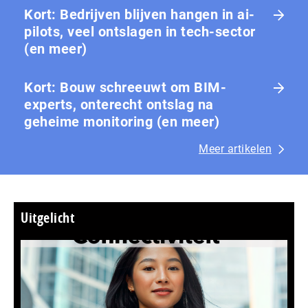
Kort: Bedrijven blijven hangen in ai-
pilots, veel ontslagen in tech-sector
(en meer)
Kort: Bouw schreeuwt om BIM-
experts, onterecht ontslag na
geheime monitoring (en meer)
Meer artikelen
Uitgelicht