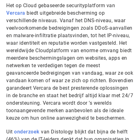
Het op Cloud gebaseerde securityplatform van
Vercara
biedt uitgebreide bescherming op
verschillende niveaus. Vanaf het DNS-niveau, waar
veelvoorkomende bedreigingen zoals DDoS-aanvallen
en malware-infiltratie plaatsvinden, tot het IP-niveau,
waar identiteit en reputatie worden vastgesteld. Het
wereldwijde Cloudplatform van enorme omvang biedt
meerdere beschermingslagen om websites, apps en
netwerken te verdedigen tegen de meest
geavanceerde bedreigingen van vandaag, waar ze ook
vandaan komen of waar ze zich op richten. Bovendien
garandeert Vercara de best presterende oplossingen
in de branche en staat het bedrijf altijd klaar met 24/7
ondersteuning. Vercara wordt door ’s werelds
toonaangevende merken aanbevolen als de ideale
keuze om hun online aanwezigheid te beschermen.
Uit
onderzoek
van Distology blijkt dat bijna de helft
(46%) van de IT-leiders denkt dat hun organisaties in