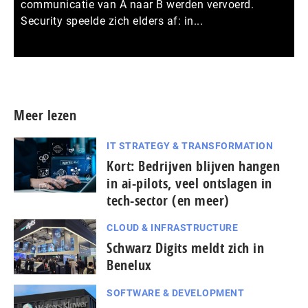
communicatie van A naar B werden vervoerd.
Security speelde zich elders af: in...
Meer persberichten
Meer lezen
IT STRATEGY & TRANSFORMATION
Kort: Bedrijven blijven hangen
in ai-pilots, veel ontslagen in
tech-sector (en meer)
CLOUD & INFRASTRUCTURE
Schwarz Digits meldt zich in
Benelux
SOFTWARE & DEVELOPMENT