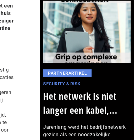
et een
 huis
zuiger
utine
stig
PARTNERARTIKEL
caties
SECURITY & RISK
geren
Het netwerk is niet
ij
langer een kabel,...
jd,
 te
Jarenlang werd het bedrijfsnetwerk
voor
gezien als een noodzakelijke