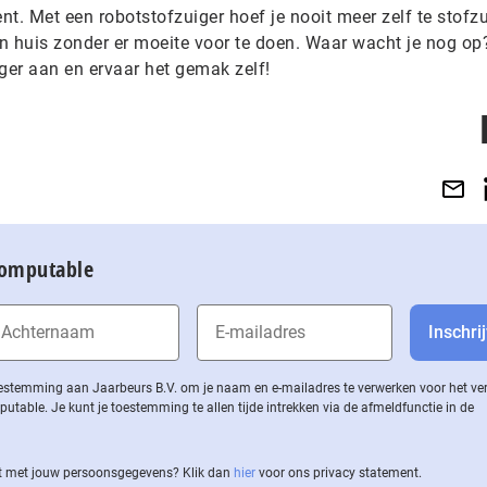
ent. Met een robotstofzuiger hoef je nooit meer zelf te stofz
n huis zonder er moeite voor te doen. Waar wacht je nog op
er aan en ervaar het gemak zelf!
Computable
 toestemming aan Jaarbeurs B.V. om je naam en e-mailadres te verwerken voor het v
ble. Je kunt je toestemming te allen tijde intrekken via de af­meld­func­tie in de
 met jouw per­soons­ge­ge­vens? Klik dan
hier
voor ons privacy statement.