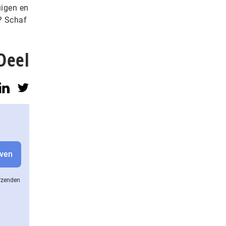
uigen en
? Schaf
Deel
erzenden