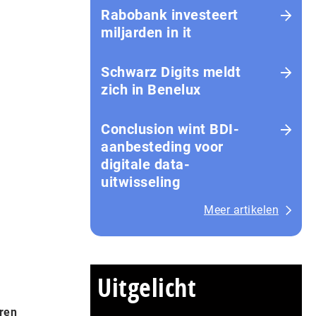
Rabobank investeert
miljarden in it
Schwarz Digits meldt
zich in Benelux
Conclusion wint BDI-
aanbesteding voor
digitale data-
uitwisseling
Meer artikelen
Uitgelicht
aren