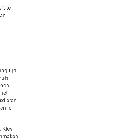
ft te
kan
ag tijd
huis
woon
 het
isdieren
 en je
. Kies
oonmaken