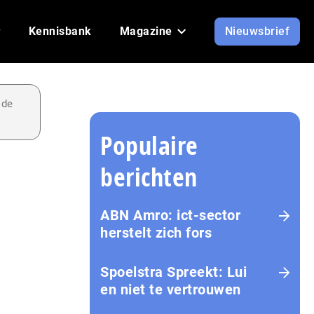
Kennisbank
Magazine
Nieuwsbrief
 de
Populaire
berichten
ABN Amro: ict-sector
herstelt zich fors
Spoelstra Spreekt: Lui
en niet te vertrouwen