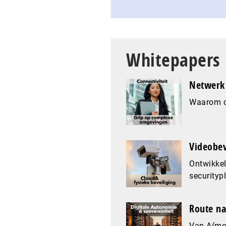
Whitepapers
Netwerk 
Waarom co
Videobev
Ontwikkel
securityp
Route na
Van A(mer