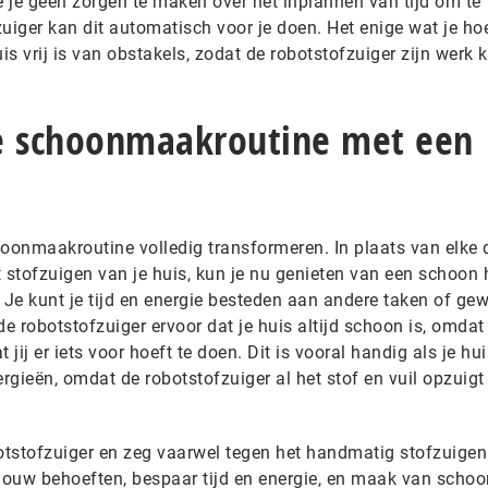
e je geen zorgen te maken over het inplannen van tijd om te
uiger kan dit automatisch voor je doen. Het enige wat je hoe
is vrij is van obstakels, zodat de robotstofzuiger zijn werk 
e schoonmaakroutine met een
oonmaakroutine volledig transformeren. In plaats van elke d
 stofzuigen van je huis, kun je nu genieten van een schoon 
 Je kunt je tijd en energie besteden aan andere taken of ge
 robotstofzuiger ervoor dat je huis altijd schoon is, omdat
 jij er iets voor hoeft te doen. Dit is vooral handig als je hu
lergieën, omdat de robotstofzuiger al het stof en vuil opzuigt
tstofzuiger en zeg vaarwel tegen het handmatig stofzuigen
 jouw behoeften, bespaar tijd en energie, en maak van sch