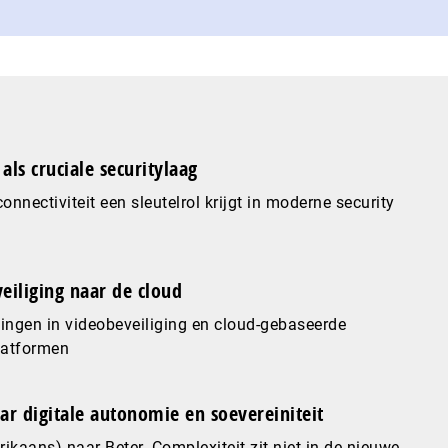
als cruciale securitylaag
nnectiviteit een sleutelrol krijgt in moderne security
eiliging naar de cloud
ingen in videobeveiliging en cloud-gebaseerde
latformen
ar digitale autonomie en soevereiniteit
ikaans) naar Beter. Complexiteit zit niet in de nieuwe