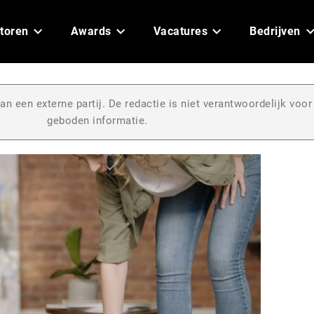
toren
Awards
Vacatures
Bedrijven
an een externe partij. De redactie is niet verantwoordelijk voor
geboden informatie.