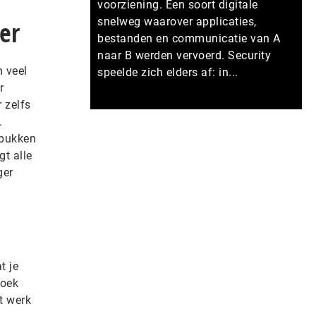
voorziening. Een soort digitale
snelweg waarover applicaties,
er
bestanden en communicatie van A
naar B werden vervoerd. Security
 veel
speelde zich elders af: in...
r
 zelfs
Meer persberichten
.
 bukken
t alle
ger
t je
boek
et werk