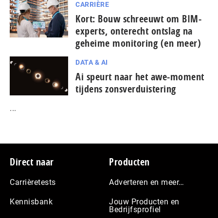
CARRIÈRE
Kort: Bouw schreeuwt om BIM-
experts, onterecht ontslag na
geheime monitoring (en meer)
DATA & AI
Ai speurt naar het awe-moment
tijdens zonsverduistering
...
Footer
Direct naar
Producten
Carrièretests
Adverteren en meer…
Kennisbank
Jouw Producten en
Bedrijfsprofiel