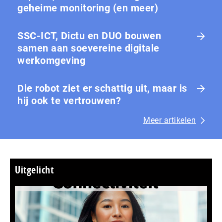
geheime monitoring (en meer)
SSC-ICT, Dictu en DUO bouwen
samen aan soevereine digitale
werkomgeving
Die robot ziet er schattig uit, maar is
hij ook te vertrouwen?
Meer artikelen
Uitgelicht