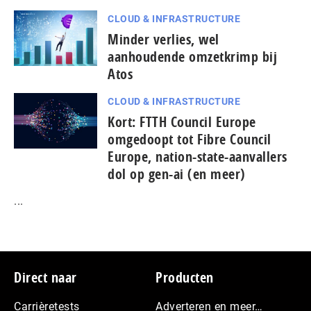
CLOUD & INFRASTRUCTURE
Minder verlies, wel
aanhoudende omzetkrimp bij
Atos
CLOUD & INFRASTRUCTURE
Kort: FTTH Council Europe
omgedoopt tot Fibre Council
Europe, nation-state-aanvallers
dol op gen-ai (en meer)
...
Footer
Direct naar
Producten
Carrièretests
Adverteren en meer…