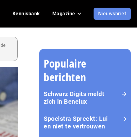
Kennisbank
Magazine
Nieuwsbrief
 de
Populaire
berichten
Schwarz Digits meldt
zich in Benelux
Spoelstra Spreekt: Lui
en niet te vertrouwen