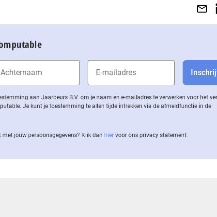
Computable
 toestemming aan Jaarbeurs B.V. om je naam en e-mailadres te verwerken voor het v
ble. Je kunt je toestemming te allen tijde intrekken via de af­meld­func­tie in de
 met jouw per­soons­ge­ge­vens? Klik dan
hier
voor ons privacy statement.