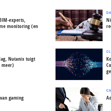
DA
BIM-experts,
Ni
ime monitoring (en
re
CL
lag, Nutanix tuigt
Ko
n meer)
Co
ge
CA
d van gaming
Ad