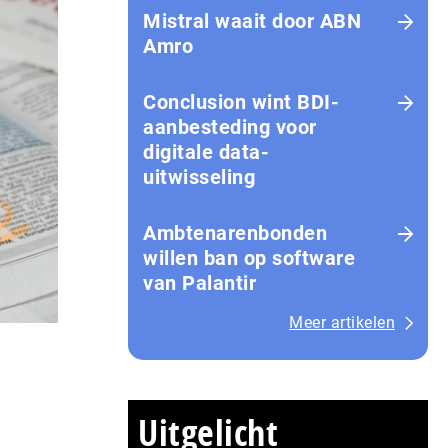
Mistral waait door ABN
Amro
Conclusion wint BDI-
aanbesteding voor
digitale data-
uitwisseling
Ambtenarenbonden
willen ban op software
van Palantir
Meer artikelen
Uitgelicht