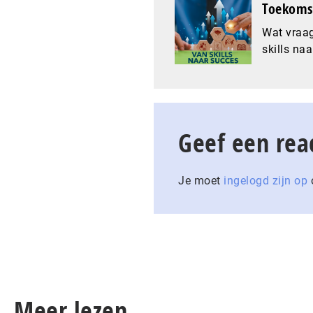
Toekomst
Wat vraag
skills naa
Geef een rea
Je moet
ingelogd zijn op
o
Meer lezen