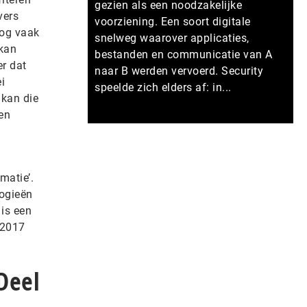
gezien als een noodzakelijke
vers
voorziening. Een soort digitale
nog vaak
snelweg waarover applicaties,
 kan
bestanden en communicatie van A
er dat
naar B werden vervoerd. Security
i
speelde zich elders af: in...
 kan die
en
Meer persberichten
matie’.
logieën
 is een
 2017
Deel