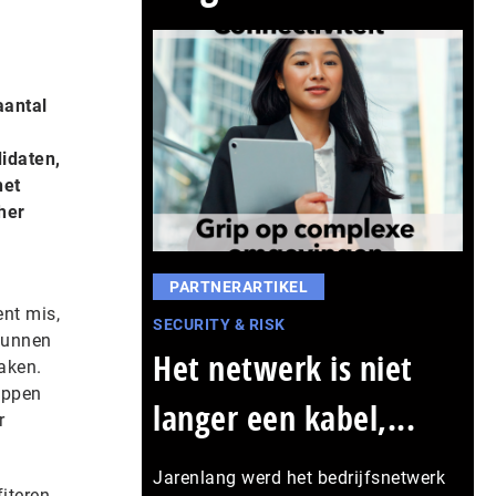
aantal
idaten,
het
her
n
PARTNERARTIKEL
ent mis,
SECURITY & RISK
 kunnen
Het netwerk is niet
maken.
appen
langer een kabel,...
r
Jarenlang werd het bedrijfsnetwerk
iteren