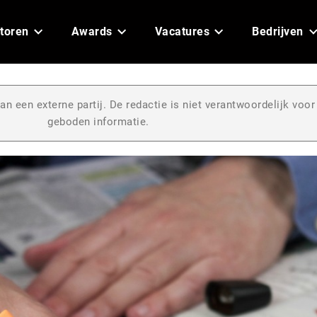
toren
Awards
Vacatures
Bedrijven
an een externe partij. De redactie is niet verantwoordelijk voor
geboden informatie.