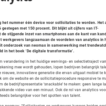
 het nummer één device voor sollicitaties te worden. Het 
6 gestegen met 150 procent. Dit blijkt uit cijfers van IT-
 de stijgende inzet van smartphones aan de kant van kand
t werkgevers langzaamaan de voordelen van analytics in 
t uit onderzoek van neomax in samenwerking met trendwatc
d in het boek ‘De digitale transformatie’.
 verandering in het huidige wervings- en selectietraject va
rekening mee wordt gehouden, lopen bedrijven belangrijk tal
e nieuwe, innovatieve generatie die ervan uitgaat mobiel te
rijk om de website en de sollicitatieprocedure responsive te 
m de bedrijfspresentatie ‘snackable’ te maken: geen lange l
pakkende video van een minuut. Ook de rol van analytics voo
eeds belangrijker voor het spotten van talent.
van neomax: “Sollicitanten en werkgevers kunnen beiden prof