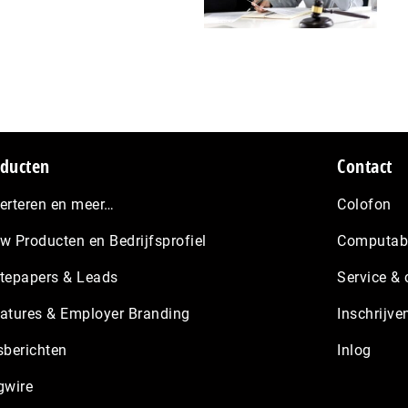
ducten
Contact
erteren en meer…
Colofon
w Producten en Bedrijfsprofiel
Computabl
tepapers & Leads
Service & 
atures & Employer Branding
Inschrijve
sberichten
Inlog
gwire