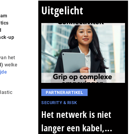
Uitgelicht
ream
tics
d
ack-up
van het
N)
welke
jde
lastic
PARTNERARTIKEL
SECURITY & RISK
Het netwerk is niet
langer een kabel,...