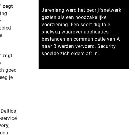
,”
zegt
Jarenlang werd het bedrijfsnetwerk
sing
gezien als een noodzakelijke
e
voorziening. Een soort digitale
ebied
snelweg waarover applicaties,
e
bestanden en communicatie van A
naar B werden vervoerd. Security
speelde zich elders af: in...
”
zegt
k
sch goed
Meer persberichten
eeg je
Deltics
service’
very
,
eden