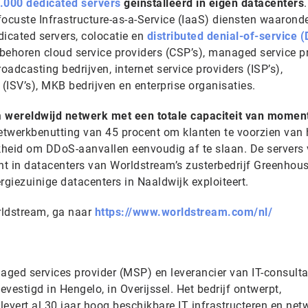
.000 dedicated servers
geïnstalleerd in eigen datacenters
.
focuste Infrastructure-as-a-Service (IaaS) diensten waarond
dicated servers, colocatie en
distributed denial-of-service 
 behoren cloud service providers (CSP’s), managed service p
oadcasting bedrijven, internet service providers (ISP’s),
ISV’s), MKB bedrijven en enterprise organisaties.
n
wereldwijd netwerk met een totale capaciteit van momen
etwerkbenutting van 45 procent om klanten te voorzien van
kheid om DDoS-aanvallen eenvoudig af te slaan. De servers
t in datacenters van Worldstream’s zusterbedrijf Greenhou
rgiezuinige datacenters in Naaldwijk exploiteert.
rldstream, ga naar
https://www.worldstream.com/nl/
naged services provider (MSP) en leverancier van IT-consult
stigd in Hengelo, in Overijssel. Het bedrijf ontwerpt,
evert al 30 jaar hoog beschikbare IT infrastructeren en net