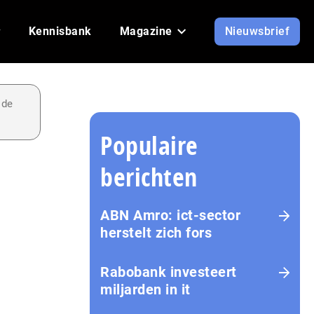
Kennisbank
Magazine
Nieuwsbrief
 de
Populaire
berichten
ABN Amro: ict-sector
herstelt zich fors
Rabobank investeert
miljarden in it