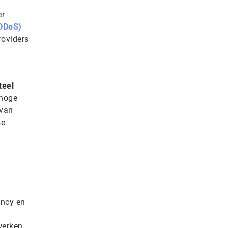
er
(DDoS)
roviders
teel
 hoge
 van
se
ancy en
werken