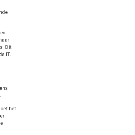
ende
den
naar
s. Dit
e IT,
gens
.
oet het
er
De