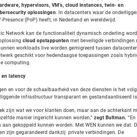
ardware, hypervisors, VM’s, cloud instances, twin- en
ybersecurity oplossingen
. In datacenters waar de onderligg
-Presence (PoP) heeft, in Nederland en wereldwijd.
ic Network kan de functionaliteit dynamisch onderling wor
-oplossing
cloud opstappunten
met beveiligde verbindingen 
 kunnen workloads live worden gemigreerd tussen datacenter
twerk geschikt voor hedendaagse toepassingen zoals hybrid
dge computing.
 en latency
ngen en voor de schaalbaarheid van deze diensten is het vol
rliggende infrastructuur transparant en gestandaardiseerd is
ek zijn wat we voor klanten doen, maar aan de achterkant m
ezelfde manier ingericht kunnen worden,”
zegt Bultman.
“En 
s aan gekoppeld kunnen worden. Met WEN kunnen we dat. 
n zijn gegarandeerd dankzij private verbindingen. De