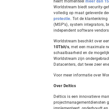
heeft momenteel
meer dan 15
Worldstream biedt security-ge
volledig op maat geleverde de
protectie
. Tot de klantenkring
(MSP’s), system integrators, br
independent software vendors (
Worldstream beschikt over ee
10Tbit/s
, met een maximale n
schaalbaarheid en de mogelij
Worldstream zijn ondergebrach
Datacenters, dat twee zeer ene
Voor meer informatie over Wo
Over Deltics
Deltics is een innovatieve ma
projectmanagementdiensten geve
implementeert, onderhoudt en l