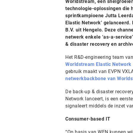
Worldstream, een snelgroeien
technologie-oplossingen die
sprintkampioene Jutta Leerda
Elastic Network’ gelanceerd.
B.V. uit Hengelo. Deze channe
netwerk enkele ‘as-a-service
& disaster recovery en archiv
Het R&D-engineering team van
Worldstream Elastic Network
gebruik maakt van EVPN VXL
netwerkbackbone van Worldst
De back-up & disaster recover
Network lanceert, is een eers
signaleert middels de inzet v
Consumer-based IT
“Op basis van WEN kunnen wij n