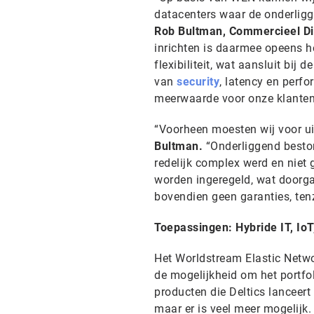
datacenters waar de onderlig
Rob Bultman, Commercieel Dire
inrichten is daarmee opeens h
flexibiliteit, wat aansluit bij
van
security
, latency en perf
meerwaarde voor onze klanten.
“Voorheen moesten wij voor ui
Bultman.
“Onderliggend beston
redelijk complex werd en niet
worden ingeregeld, wat doorgaa
bovendien geen garanties, tenzi
Toepassingen: Hybride IT, Io
Het Worldstream Elastic Netwo
de mogelijkheid om het portfol
producten die Deltics lanceert
maar er is veel meer mogelijk