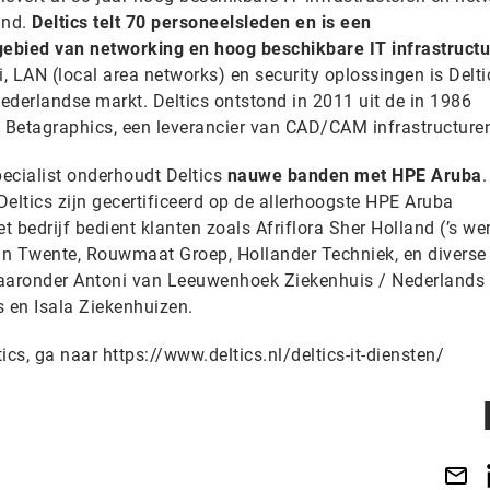
and.
Deltics telt 70 personeelsleden en is een
 gebied van networking en hoog beschikbare IT infrastruct
 LAN (local area networks) en security oplossingen is Delti
Nederlandse markt. Deltics ontstond in 2011 uit de in 1986
 Betagraphics, een leverancier van CAD/CAM infrastructure
ecialist onderhoudt Deltics
nauwe banden met HPE Aruba
.
eltics zijn gecertificeerd op de allerhoogste HPE Aruba
 bedrijf bedient klanten zoals Afriflora Sher Holland (’s we
n Twente, Rouwmaat Groep, Hollander Techniek, en diverse 
aaronder Antoni van Leeuwenhoek Ziekenhuis / Nederlands
s en Isala Ziekenhuizen.
ics, ga naar https://www.deltics.nl/deltics-it-diensten/