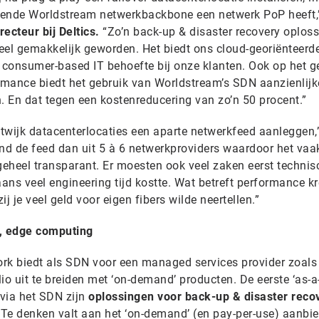
gende Worldstream netwerkbackbone een netwerk PoP heeft
cteur bij Deltics.
“Zo’n back-up & disaster recovery oplos
eel gemakkelijk geworden. Het biedt ons cloud-georiënteerd
 de consumer-based IT behoefte bij onze klanten. Ook op het g
ormance biedt het gebruik van Worldstream’s SDN aanzienlijk
 En dat tegen een kostenreducering van zo’n 50 procent.”
twijk datacenterlocaties een aparte netwerkfeed aanleggen,
d de feed dan uit 5 à 6 netwerkproviders waardoor het vaa
 geheel transparant. Er moesten ook veel zaken eerst techni
ns veel engineering tijd kostte. Wat betreft performance kr
j je veel geld voor eigen fibers wilde neertellen.”
T, edge computing
rk biedt als SDN voor een managed services provider zoals 
io uit te breiden met ‘on-demand’ producten. De eerste ‘as-a-
 via het SDN zijn
oplossingen voor back-up & disaster reco
. Te denken valt aan het ‘on-demand’ (en pay-per-use) aanbi