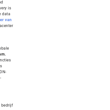
nd
ery is
e data
ter van
acenter
obale
eam.
ncties
os
SDN-
-
 bedrijf