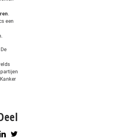
uren
.
cs een
n.
 De
relds
partijen
 Kanker
Deel