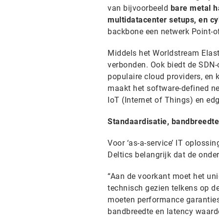
van bijvoorbeeld
bare metal h
multidatacenter setups, en c
backbone een netwerk Point-of
Middels het Worldstream Elast
verbonden. Ook biedt de SDN
populaire cloud providers, en
maakt het software-defined ne
IoT (Internet of Things) en e
Standaardisatie, bandbreedte
Voor ‘as-a-service’ IT oplossi
Deltics belangrijk dat de onde
“Aan de voorkant moet het uni
technisch gezien telkens op d
moeten performance garantie
bandbreedte en latency waarde