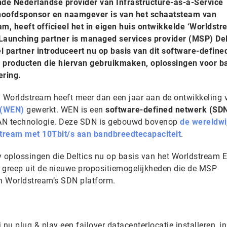
de Nederlandse provider van Infrastructure-as-a-Service
 hoofdsponsor en naamgever is van het schaatsteam van
m, heeft officieel het in eigen huis ontwikkelde ‘Worldst
 Launching partner is managed services provider (MSP) Del
l partner introduceert nu op basis van dit software-define
’ producten die hiervan gebruikmaken, oplossingen voor b
ering.
 Worldstream heeft meer dan een jaar aan de ontwikkeling 
 (WEN)
gewerkt. WEN is een
software-defined netwerk (SD
AN technologie. Deze SDN is gebouwd bovenop
de wereldwi
ream met 10Tbit/s aan bandbreedtecapaciteit
.
y oplossingen die Deltics nu op basis van het Worldstream E
te greep uit de nieuwe propositiemogelijkheden die de MSP
an Worldstream’s SDN platform.
u plug & play een failover datacenterlocatie installeren, in