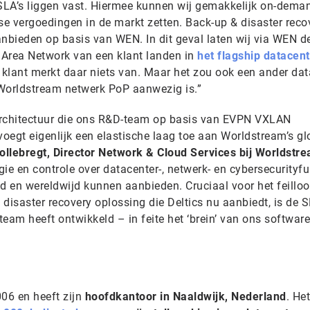
 SLA’s liggen vast. Hiermee kunnen wij gemakkelijk on-dema
e vergoedingen in de markt zetten. Back-up & disaster recov
anbieden op basis van WEN. In dit geval laten wij via WEN d
l Area Network van een klant landen in
het flagship datacen
 klant merkt daar niets van. Maar het zou ook een ander dat
 Worldstream netwerk PoP aanwezig is.”
architectuur die ons R&D-team op basis van EVPN VXLAN
voegt eigenlijk een elastische laag toe aan Worldstream’s gl
ollebregt, Director Network & Cloud Services bij Worldstr
gie en controle over datacenter-, netwerk- en cybersecurityfu
and en wereldwijd kunnen aanbieden. Cruciaal voor het feillo
disaster recovery oplossing die Deltics nu aanbiedt, is de 
team heeft ontwikkeld – in feite het ‘brein’ van ons software
006 en heeft zijn
hoofdkantoor in Naaldwijk, Nederland
. Het