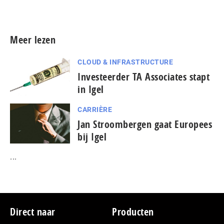
Meer persberichten
Meer lezen
CLOUD & INFRASTRUCTURE
Investeerder TA Associates stapt
in Igel
CARRIÈRE
Jan Stroombergen gaat Europees
bij Igel
...
Footer
Direct naar
Producten