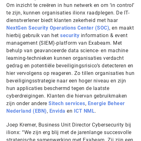
Om inzicht te creëren in hun netwerk en om ‘in control’
te zijn, kunnen organisaties ilionx raadplegen. De IT-
dienstverlener biedt klanten zekerheid met haar
NextGen Security Operations Center (SOC)
, en maakt
hierbij gebruik van het
security
information & event
management (SIEM)-platform van Exabeam. Met
behulp van geavanceerde data science- en machine
learning-technieken kunnen organisaties verdacht
gedrag en potentiële beveiligingsrisico’s detecteren en
hier vervolgens op reageren. Zo tillen organisaties hun
beveiligingsstrategie naar een hoger niveau en zijn
hun applicaties beschermd tegen de laatste
cyberdreigingen. Klanten die hiervan gebruikmaken
zijn onder andere
Sitech services
,
Energie Beheer
Nederland (EBN)
,
Envida
en
ICT NML
.
Joep Kremer, Business Unit Director Cybersecurity bij
ilionx: “We zijn erg blij met de jarenlange succesvolle
strategische samenwerking met Exabeam. Zij zijn een