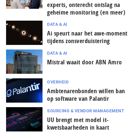
experts, onterecht ontslag na
geheime monitoring (en meer)
DATA & AI
Ai speurt naar het awe-moment
tijdens zonsverduistering
DATA & AI
Mistral waait door ABN Amro
OVERHEID
Ambtenarenbonden willen ban
op software van Palantir
SOURCING & VENDOR MANAGEMENT
UU brengt met model it-
kwetsbaarheden in kaart