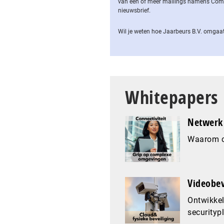
van een of meer mailings namens Computa
nieuwsbrief.
Wil je weten hoe Jaarbeurs B.V. omgaat
Whitepapers
Netwerk 
Waarom co
Videobev
Ontwikkel
securityp