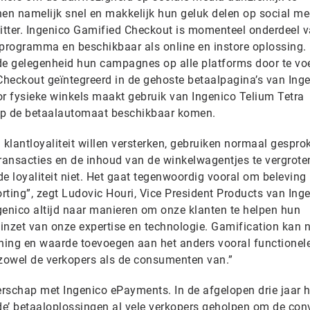
n namelijk snel en makkelijk hun geluk delen op social me
tter. Ingenico Gamified Checkout is momenteel onderdeel v
programma en beschikbaar als online en instore oplossing.
de gelegenheid hun campagnes op alle platforms door te vo
heckout geïntegreerd in de gehoste betaalpagina’s van Ing
 fysieke winkels maakt gebruik van Ingenico Telium Tetra
op de betaalautomaat beschikbaar komen.
 klantloyaliteit willen versterken, gebruiken normaal gespro
transacties en de inhoud van de winkelwagentjes te vergrote
de loyaliteit niet. Het gaat tegenwoordig vooral om beleving 
rting”, zegt Ludovic Houri, Vice President Products van Ing
genico altijd naar manieren om onze klanten te helpen hun
 inzet van onze expertise en technologie. Gamification kan 
nning en waarde toevoegen aan het anders vooral functionel
 zowel de verkopers als de consumenten van.”
tnerschap met Ingenico ePayments. In de afgelopen drie jaar h
e’ betaaloplossingen al vele verkopers geholpen om de con