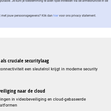
ble. Je kunt je toestemming te allen tijde intrekken via de af­meld­func­tie in de
 met jouw per­soons­ge­ge­vens? Klik dan
hier
voor ons privacy statement.
als cruciale securitylaag
nnectiviteit een sleutelrol krijgt in moderne security
eiliging naar de cloud
ingen in videobeveiliging en cloud-gebaseerde
latformen