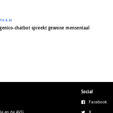
TA & AI
genico-chatbot spreekt gewone mensentaal
Social
Facebook
e en de AVG
X