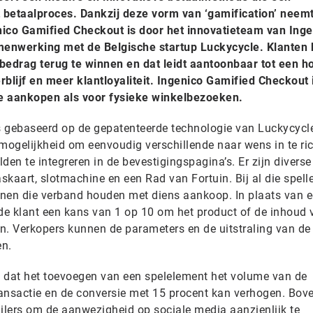
 betaalproces. Dankzij deze vorm van ‘gamification’ neem
nico Gamified Checkout is door het innovatieteam van Inge
enwerking met de Belgische startup Luckycycle. Klanten 
edrag terug te winnen en dat leidt aantoonbaar tot een h
rblijf en meer klantloyaliteit. Ingenico Gamified Checkout 
e aankopen als voor fysieke winkelbezoeken.
s gebaseerd op de gepatenteerde technologie van Luckycycl
 mogelijkheid om eenvoudig verschillende naar wens in te ri
lden te integreren in de bevestigingspagina’s. Er zijn diverse
askaart, slotmachine en een Rad van Fortuin. Bij al die spell
innen die verband houden met diens aankoop. In plaats van 
t de klant een kans van 1 op 10 om het product of de inhoud 
en. Verkopers kunnen de parameters en de uitstraling van de
en.
en dat het toevoegen van een spelelement het volume van de
ansactie en de conversie met 15 procent kan verhogen. Bov
ailers om de aanwezigheid op sociale media aanzienlijk te