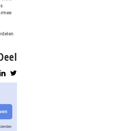
ts
armee
rdelen
Deel
erzenden