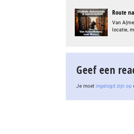
Route na
Van A(mer
locatie, 
Geef een rea
Je moet
ingelogd zijn op
o