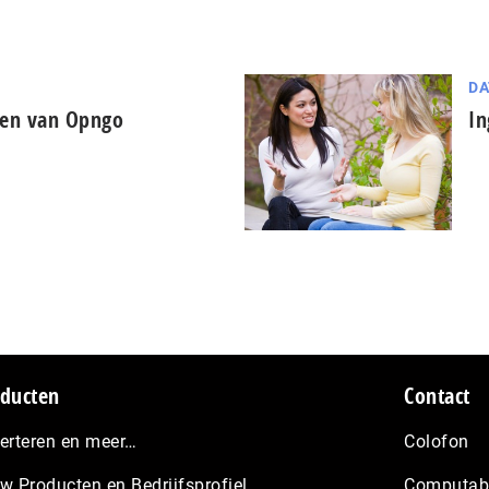
DA
gen van Opngo
In
ducten
Contact
erteren en meer…
Colofon
w Producten en Bedrijfsprofiel
Computabl