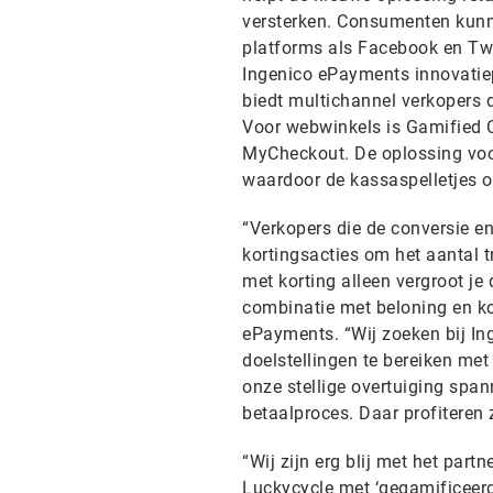
versterken. Consumenten kunne
platforms als Facebook en Twi
Ingenico ePayments innovatie
biedt multichannel verkopers 
Voor webwinkels is Gamified C
MyCheckout. De oplossing voor
waardoor de kassaspelletjes 
“Verkopers die de conversie en
kortingsacties om het aantal 
met korting alleen vergroot je 
combinatie met beloning en ko
ePayments. “Wij zoeken bij In
doelstellingen te bereiken met
onze stellige overtuiging spa
betaalproces. Daar profiteren
“Wij zijn erg blij met het par
Luckycycle met ‘gegamificeerd