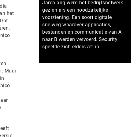
Jarenlang werd het bedrijfsnetwerk
dia
gezien als een noodzakelijke
an het
voorziening. Een soort digitale
 Dat
snelweg waarover applicaties,
eren.
bestanden en communicatie van A
enico
naar B werden vervoerd. Security
speelde zich elders af: in...
ken
Meer persberichten
n. Maar
in
enico
naar
e
eeft
versie