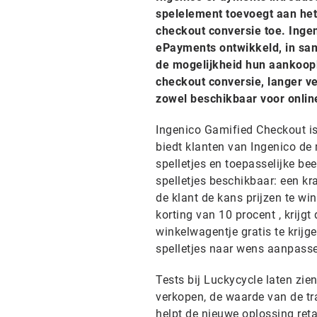
spelelement toevoegt aan het
checkout conversie toe. Inge
ePayments ontwikkeld, in sam
de mogelijkheid hun aankoopb
checkout conversie, langer ve
zowel beschikbaar voor onlin
Ingenico Gamified Checkout i
biedt klanten van Ingenico de
spelletjes en toepasselijke bee
spelletjes beschikbaar: een kr
de klant de kans prijzen te w
korting van 10 procent , krijg
winkelwagentje gratis te krijg
spelletjes naar wens aanpass
Tests bij Luckycycle laten zi
verkopen, de waarde van de tr
helpt de nieuwe oplossing ret