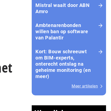
Mistral waait door ABN
Amro
Ambtenarenbonden
willen ban op software
van Palantir
Kort: Bouw schreeuwt
om BIM-experts,
met
onterecht ontslag na
geheime monitoring (en
meer)
Meer artikelen