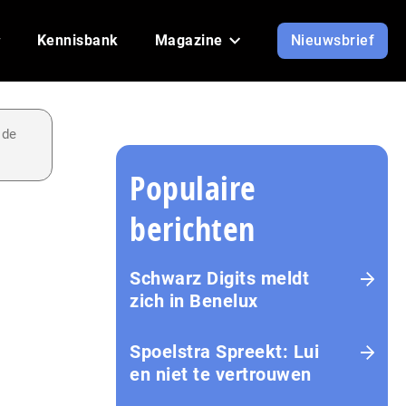
Kennisbank
Magazine
Nieuwsbrief
 de
Populaire
berichten
Schwarz Digits meldt
zich in Benelux
Spoelstra Spreekt: Lui
en niet te vertrouwen