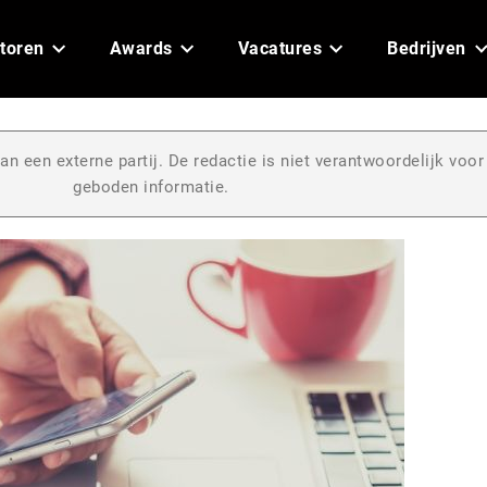
toren
Awards
Vacatures
Bedrijven
an een externe partij. De redactie is niet verantwoordelijk voor
geboden informatie.