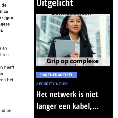
Uitgelicht
t de
nico
krijgen
ogere
is
e en
chten
en heeft
een
PARTNERARTIKEL
van het
SECURITY & RISK
Het netwerk is niet
langer een kabel,...
endien