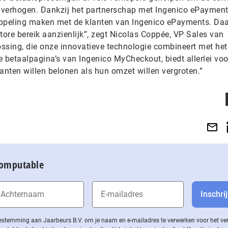
e verhogen. Dankzij het partnerschap met Ingenico ePaymen
ppeling maken met de klanten van Ingenico ePayments. Da
tore bereik aanzienlijk”, zegt Nicolas Coppée, VP Sales van
ssing, die onze innovatieve technologie combineert met het
betaalpagina’s van Ingenico MyCheckout, biedt allerlei voo
anten willen belonen als hun omzet willen vergroten.”
Computable
 toestemming aan Jaarbeurs B.V. om je naam en e-mailadres te verwerken voor het v