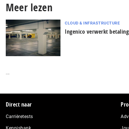
Meer lezen
CLOUD & INFRASTRUCTURE
Ingenico verwerkt betalin
...
Footer
Direct naar
Pro
Carrièretests
Adv
Kennisbank
Jou