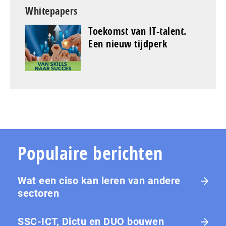
Whitepapers
Toekomst van IT-talent.
Een nieuw tijdperk
Populaire berichten
Wat een ciso kan leren van andere
sectoren
SSC-ICT, Dictu en DUO bouwen