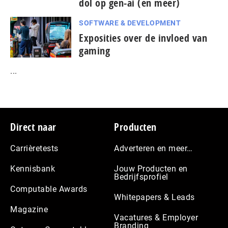
dol op gen-ai (en meer)
SOFTWARE & DEVELOPMENT
Exposities over de invloed van
gaming
...
Footer
Direct naar
Producten
Carrièretests
Adverteren en meer…
Kennisbank
Jouw Producten en
Bedrijfsprofiel
Computable Awards
Whitepapers & Leads
Magazine
Vacatures & Employer
Branding