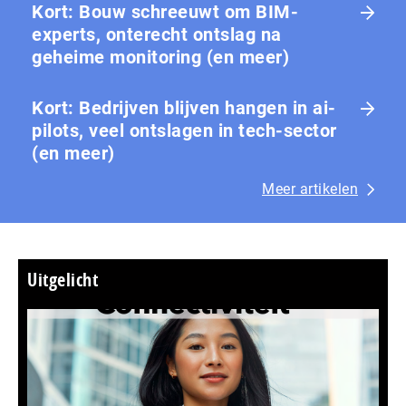
Kort: Bouw schreeuwt om BIM-
experts, onterecht ontslag na
geheime monitoring (en meer)
Kort: Bedrijven blijven hangen in ai-
pilots, veel ontslagen in tech-sector
(en meer)
Meer artikelen
Uitgelicht