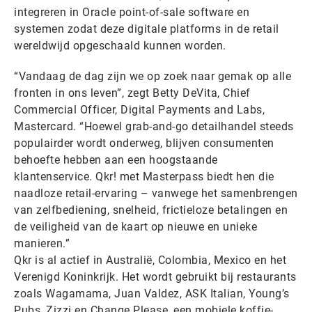
integreren in Oracle point-of-sale software en
systemen zodat deze digitale platforms in de retail
wereldwijd opgeschaald kunnen worden.
“Vandaag de dag zijn we op zoek naar gemak op alle
fronten in ons leven”, zegt Betty DeVita, Chief
Commercial Officer, Digital Payments and Labs,
Mastercard. “Hoewel grab-and-go detailhandel steeds
populairder wordt onderweg, blijven consumenten
behoefte hebben aan een hoogstaande
klantenservice. Qkr! met Masterpass biedt hen die
naadloze retail-ervaring – vanwege het samenbrengen
van zelfbediening, snelheid, frictieloze betalingen en
de veiligheid van de kaart op nieuwe en unieke
manieren.”
Qkr is al actief in Australië, Colombia, Mexico en het
Verenigd Koninkrijk. Het wordt gebruikt bij restaurants
zoals Wagamama, Juan Valdez, ASK Italian, Young’s
Pubs, Zizzi en Change Please, een mobiele koffie-