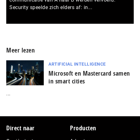
Security speelde zich elders af: in...
Meer persberichten
Meer lezen
ARTIFICIAL INTELLIGENCE
Microsoft en Mastercard samen
in smart cities
...
Footer
Direct naar
Producten