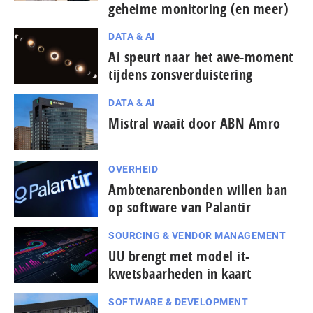
geheime monitoring (en meer)
DATA & AI
Ai speurt naar het awe-moment
tijdens zonsverduistering
DATA & AI
Mistral waait door ABN Amro
OVERHEID
Ambtenarenbonden willen ban
op software van Palantir
SOURCING & VENDOR MANAGEMENT
UU brengt met model it-
kwetsbaarheden in kaart
SOFTWARE & DEVELOPMENT