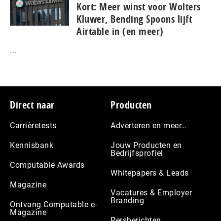
Kort: Meer winst voor Wolters
Kluwer, Bending Spoons lijft
Airtable in (en meer)
...
Footer
Direct naar
Producten
Carrièretests
Adverteren en meer…
Kennisbank
Jouw Producten en
Bedrijfsprofiel
Computable Awards
Whitepapers & Leads
Magazine
Vacatures & Employer
Branding
Ontvang Computable e-
Magazine
Persberichten