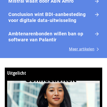
Mistral waait door ABN Amro
Conclusion wint BDI-aanbesteding
voor digitale data-uitwisseling
Ambtenarenbonden willen ban op
software van Palantir
Meer artikelen
Uitgelicht