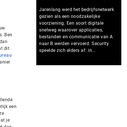
Jarenlang werd het bedrijfsnetwerk
gezien als een noodzakelijke
voorziening. Een soort digitale
ouw
snelweg waarover applicaties,
s. Ben
bestanden en communicatie van A
 dan
naar B werden vervoerd. Security
t dit
speelde zich elders af: in...
bureau
anier
Meer persberichten
llende
lijk een
ze
at je
gt dan