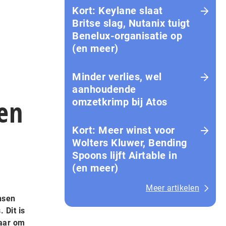
Kort: Keylane slaat
Britse slag, Nutanix tuigt
Benelux-organisatie op
(en meer)
Minder verlies, wel
aanhoudende
en
omzetkrimp bij Atos
Kort: Meer winst voor
Wolters Kluwer, Bending
Spoons lijft Airtable in
(en meer)
Meer artikelen
nsen
 Dit is
Maar om