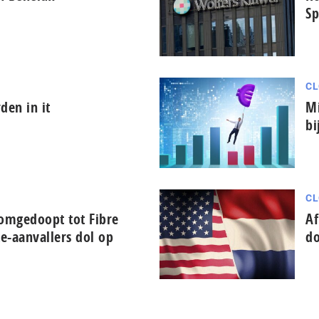
Sp
CL
den in it
Mi
bi
CL
 omgedoopt tot Fibre
Af
te-aanvallers dol op
do