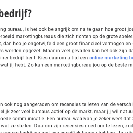
bedrijf?
ing bureau, is het ook belangrijk om na te gaan hoe groot j
voorbeeld marketingbureaus die zich richten op de grote speler
kt, dan heb je ongetwijfeld een groot financieel vermogen en
 worden opgezet. Maar in veel gevallen kan het ook zijn da
leiner bedrijf bent. Kies daarom altijd een
online marketing 
jf wat jij hebt. Zo kan een marketingbureau jou op de beste m
n ook nog aangeraden om recensies te lezen van de verschi
ijk zeer veel bureaus actief op de markt, maar jij wil natuur
oede communicatie. Een bureau waarvan je zeker weet dat 
wat ze stellen. Daarom zijn recensies goed om te lezen, zod
n andere bedrijven met een specifiek bureau hebben. Je krij