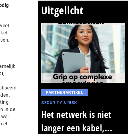
odig
Uitgelicht
 veel
ikel
isen.
amelijk
t,
aliseerd
PARTNERARTIKEL
eden.
ting
SECURITY & RISK
n in de
Het netwerk is niet
 wel
heel
langer een kabel,...