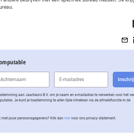
ureau.
Computable
 toestemming aan Jaarbeurs B.V. om je naam en e-mailadres te verwerken voor het v
ble. Je kunt je toestemming te allen tijde intrekken via de af­meld­func­tie in de
 met jouw per­soons­ge­ge­vens? Klik dan
hier
voor ons privacy statement.