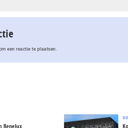
ctie
m een reactie te plaatsen.
SO
in Benelux
Ko