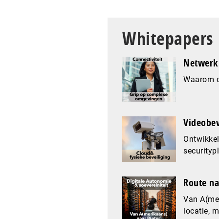
Whitepapers
Netwerk 
Waarom co
Videobev
Ontwikkel
securityp
Route na
Van A(mer
locatie, 