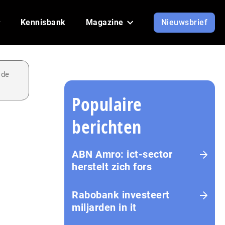
Kennisbank
Magazine
Nieuwsbrief
 de
Populaire
berichten
ABN Amro: ict-sector
herstelt zich fors
Rabobank investeert
miljarden in it