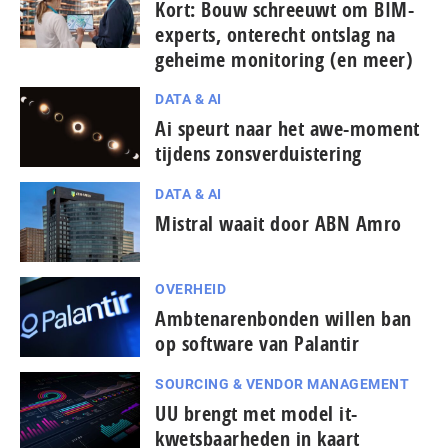
Kort: Bouw schreeuwt om BIM-
experts, onterecht ontslag na
geheime monitoring (en meer)
DATA & AI
Ai speurt naar het awe-moment
tijdens zonsverduistering
DATA & AI
Mistral waait door ABN Amro
OVERHEID
Ambtenarenbonden willen ban
op software van Palantir
SOURCING & VENDOR MANAGEMENT
UU brengt met model it-
kwetsbaarheden in kaart