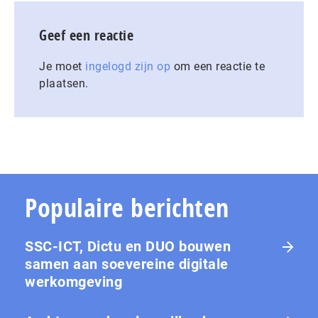
Geef een reactie
Je moet
ingelogd zijn op
om een reactie te
plaatsen.
Populaire berichten
SSC-ICT, Dictu en DUO bouwen
samen aan soevereine digitale
werkomgeving