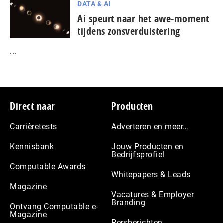
DATA & AI
Ai speurt naar het awe-moment
tijdens zonsverduistering
...
Footer
Direct naar
Producten
Carrièretests
Adverteren en meer…
Kennisbank
Jouw Producten en
Bedrijfsprofiel
Computable Awards
Whitepapers & Leads
Magazine
Vacatures & Employer
Branding
Ontvang Computable e-
Magazine
Persberichten