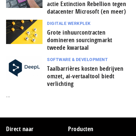
actie Extinction Rebellion tegen
datacenter Microsoft (en meer)
DIGITALE WERKPLEK
Grote inhuurcontracten
domineren sourcingmarkt
tweede kwartaal
SOFTWARE & DEVELOPMENT
Taal­bar­ri­è­res kosten bedrijven
omzet, ai-vertaaltool biedt
verlichting
...
Footer
Direct naar
Producten