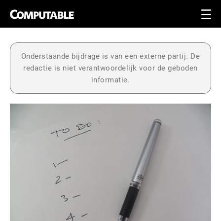
Onderstaande bijdrage is van een externe partij. De
redactie is niet verantwoordelijk voor de geboden
informatie.