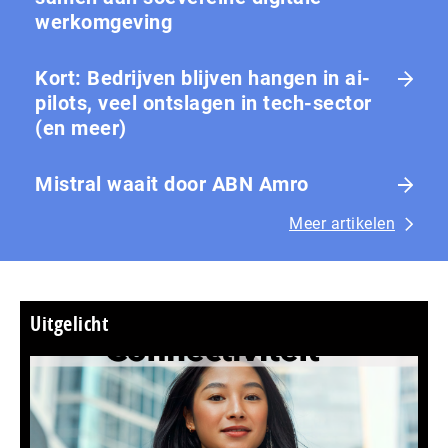
werkomgeving
Kort: Bedrijven blijven hangen in ai-
pilots, veel ontslagen in tech-sector
(en meer)
Mistral waait door ABN Amro
Meer artikelen
Uitgelicht