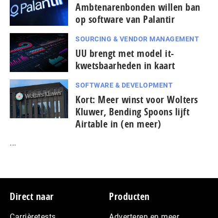
Ambtenarenbonden willen ban
op software van Palantir
SOURCING & VENDOR MANAGEMENT
UU brengt met model it-
kwetsbaarheden in kaart
SOFTWARE & DEVELOPMENT
Kort: Meer winst voor Wolters
Kluwer, Bending Spoons lijft
Airtable in (en meer)
...
Footer
Direct naar
Producten
Carrièretests
Adverteren en meer…