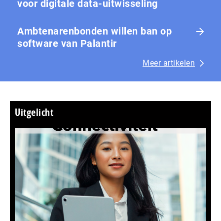
voor digitale data-uitwisseling
Ambtenarenbonden willen ban op
software van Palantir
Meer artikelen
Uitgelicht