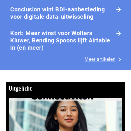
Conclusion wint BDI-aanbesteding
voor digitale data-uitwisseling
Kort: Meer winst voor Wolters
Kluwer, Bending Spoons lijft Airtable
in (en meer)
Meer artikelen
Uitgelicht