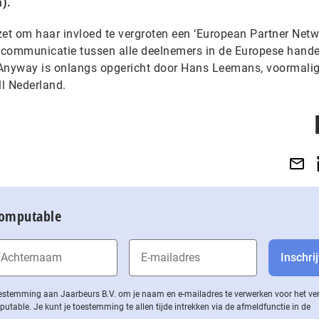
).
t om haar invloed te vergroten een ‘European Partner Netw
 communicatie tussen alle deelnemers in de Europese hande
. Anyway is onlangs opgericht door Hans Leemans, voormali
l Nederland.
Computable
 toestemming aan Jaarbeurs B.V. om je naam en e-mailadres te verwerken voor het v
ble. Je kunt je toestemming te allen tijde intrekken via de af­meld­func­tie in de