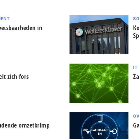
MENT
SO
wetsbaarheden in
Ko
Sp
IT
lt zich fors
Z
OV
oudende omzetkrimp
Ga