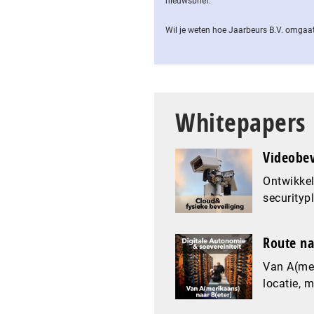
nieuwsbrief.
Wil je weten hoe Jaarbeurs B.V. omgaat
Whitepapers
Videobev
Ontwikkel
securityp
Route na
Van A(mer
locatie, 