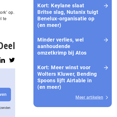
Kort: Keylane slaat
Britse slag, Nutanix tuigt
ork’ op.
Benelux-organisatie op
l te
(en meer)
g
Minder verlies, wel
Deel
aanhoudende
omzetkrimp bij Atos
Kort: Meer winst voor
Wolters Kluwer, Bending
Spoons lijft Airtable in
(en meer)
Meer artikelen
erzenden