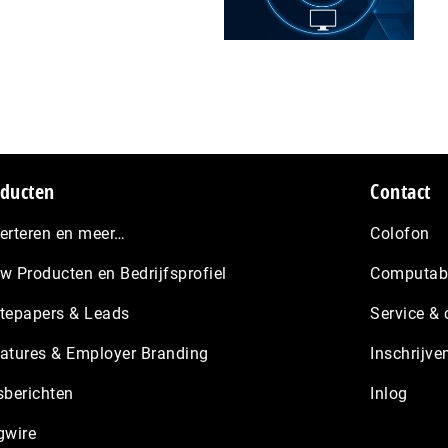
ducten
Contact
erteren en meer…
Colofon
w Producten en Bedrijfsprofiel
Computabl
tepapers & Leads
Service & 
atures & Employer Branding
Inschrijve
sberichten
Inlog
gwire