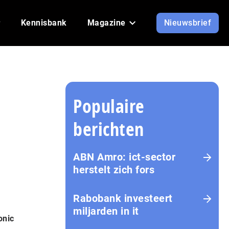
Kennisbank
Magazine
Nieuwsbrief
Populaire
berichten
ABN Amro: ict-sector
herstelt zich fors
Rabobank investeert
miljarden in it
onic