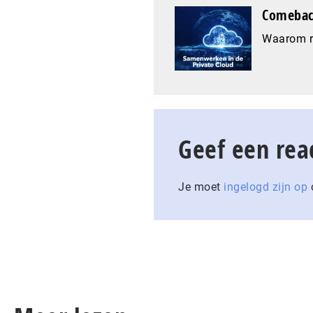
Comeback
Waarom re
Geef een rea
Je moet
ingelogd zijn op
o