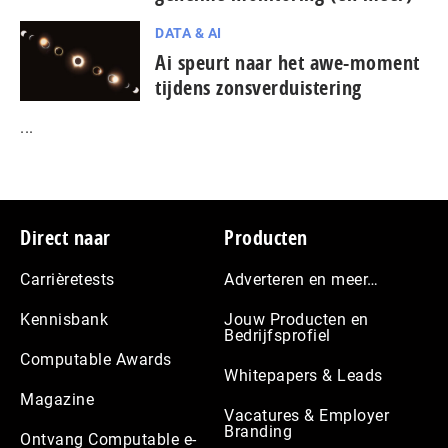
DATA & AI
Ai speurt naar het awe-moment
tijdens zonsverduistering
...
Footer
Direct naar
Producten
Carrièretests
Adverteren en meer…
Kennisbank
Jouw Producten en
Bedrijfsprofiel
Computable Awards
Whitepapers & Leads
Magazine
Vacatures & Employer
Branding
Ontvang Computable e-