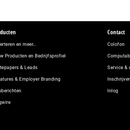
ducten
Contact
erteren en meer…
Colofon
w Producten en Bedrijfsprofiel
Computabl
tepapers & Leads
Service & 
atures & Employer Branding
Inschrijve
sberichten
Inlog
gwire