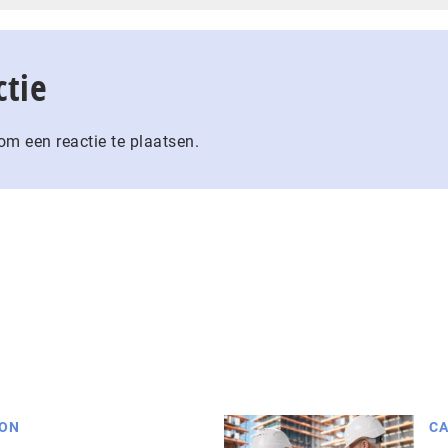
ctie
m een reactie te plaatsen.
ION
CA