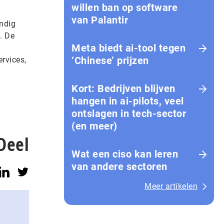
willen ban op software
van Palantir
ndig
. De
Meta biedt ai-tool tegen
‘Chinese’ prijzen
rvices,
Kort: Bedrijven blijven
hangen in ai-pilots, veel
ontslagen in tech-sector
(en meer)
Deel
Wat een ciso kan leren
van andere sectoren
Meer artikelen