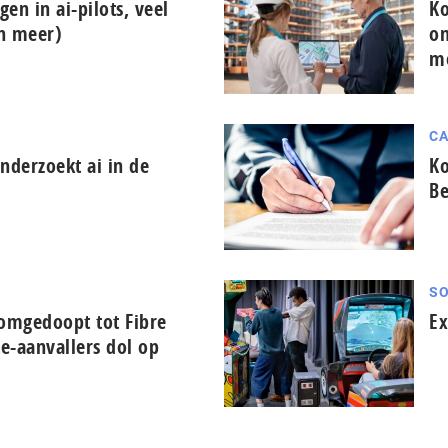
gen in ai-pilots, veel
Ko
en meer)
on
m
CA
derzoekt ai in de
Ko
Be
SO
 omgedoopt tot Fibre
Ex
te-aanvallers dol op