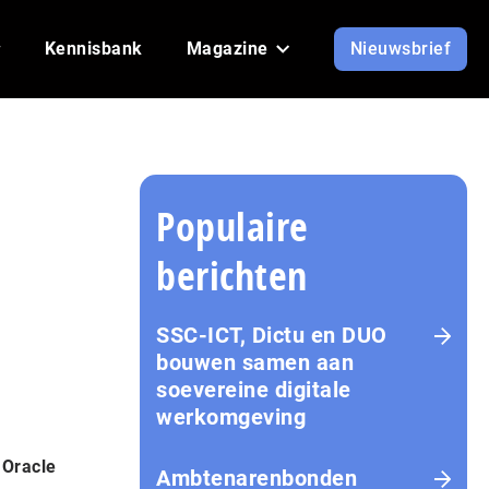
Kennisbank
Magazine
Nieuwsbrief
Populaire
berichten
SSC-ICT, Dictu en DUO
bouwen samen aan
soevereine digitale
werkomgeving
 Oracle
Ambtenarenbonden