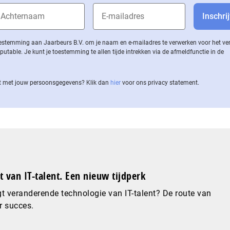
 toestemming aan Jaarbeurs B.V. om je naam en e-mailadres te verwerken voor het v
ble. Je kunt je toestemming te allen tijde intrekken via de af­meld­func­tie in de
 met jouw per­soons­ge­ge­vens? Klik dan
hier
voor ons privacy statement.
 van IT-talent. Een nieuw tijdperk
t veranderende technologie van IT-talent? De route van
r succes.