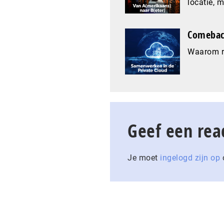
locatie, 
Comeback
Waarom re
Geef een rea
Je moet
ingelogd zijn op
o