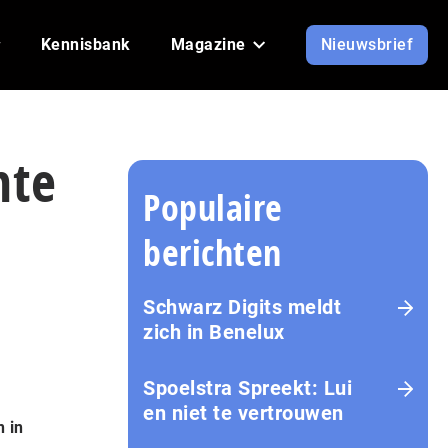
Kennisbank
Magazine
Nieuwsbrief
mte
Populaire
berichten
Schwarz Digits meldt
zich in Benelux
Spoelstra Spreekt: Lui
en niet te vertrouwen
 in