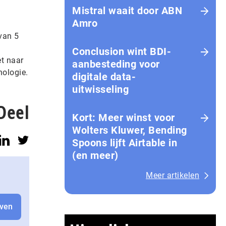
Mistral waait door ABN
Amro
van 5
Conclusion wint BDI-
et naar
aanbesteding voor
nologie.
digitale data-
uitwisseling
Deel
Kort: Meer winst voor
Wolters Kluwer, Bending
Spoons lijft Airtable in
(en meer)
Meer artikelen