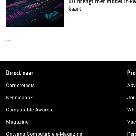
UU brengt met model it-k
kaart
...
Footer
Direct naar
Pro
Carrièretests
Adv
Kennisbank
Jou
Computable Awards
Whi
Magazine
Vac
Ontvang Computable e-Magazine
Per