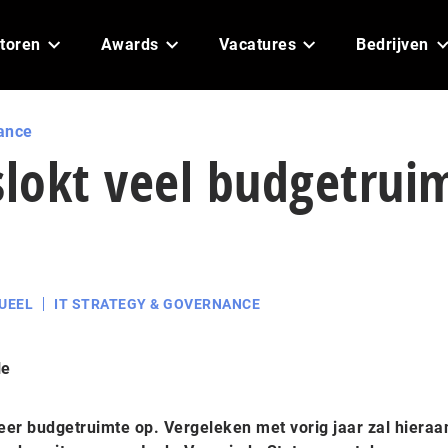
toren
Awards
Vacatures
Bedrijven
ance
slokt veel budgetrui
UEEL
IT STRATEGY & GOVERNANCE
le
er budgetruimte op. Vergeleken met vorig jaar zal hieraan