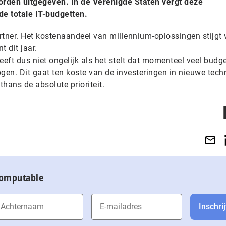
worden uitgegeven. In de Verenigde Staten vergt deze
de totale IT-budgetten.
artner. Het kostenaandeel van millennium-oplossingen stijgt 
 dit jaar.
eft dus niet ongelijk als het stelt dat momenteel veel budg
en. Dit gaat ten koste van de investeringen in nieuwe tech
hans de absolute prioriteit.
Computable