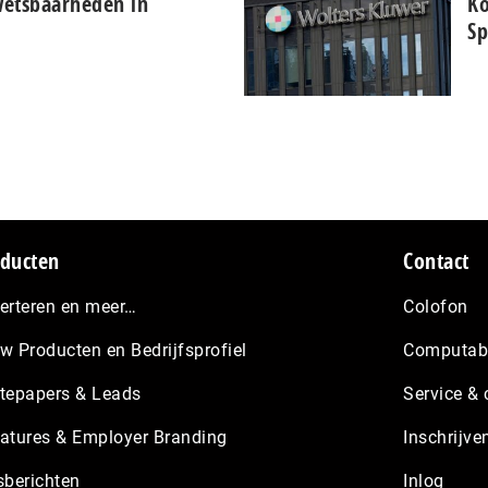
wetsbaarheden in
Ko
Sp
ducten
Contact
erteren en meer…
Colofon
w Producten en Bedrijfsprofiel
Computabl
tepapers & Leads
Service & 
atures & Employer Branding
Inschrijve
sberichten
Inlog