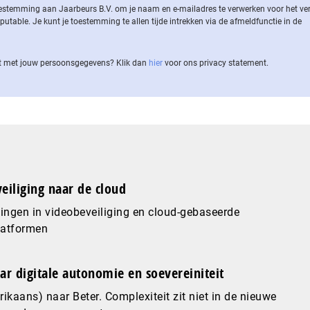
 toestemming aan Jaarbeurs B.V. om je naam en e-mailadres te verwerken voor het v
ble. Je kunt je toestemming te allen tijde intrekken via de af­meld­func­tie in de
 met jouw per­soons­ge­ge­vens? Klik dan
hier
voor ons privacy statement.
eiliging naar de cloud
ingen in videobeveiliging en cloud-gebaseerde
latformen
ar digitale autonomie en soevereiniteit
ikaans) naar Beter. Complexiteit zit niet in de nieuwe