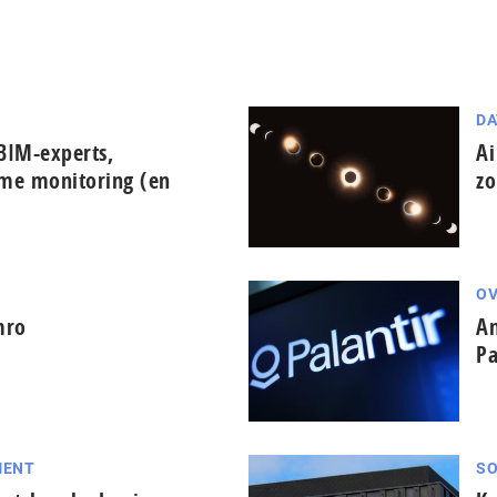
DA
BIM-experts,
Ai
ime monitoring (en
zo
OV
mro
Am
Pa
MENT
SO