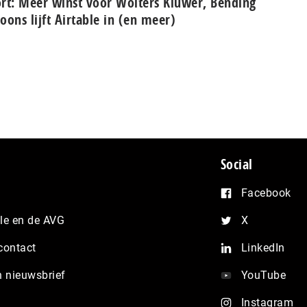
rt: Meer winst voor Wolters Kluwer, Bending
oons lijft Airtable in (en meer)
Social
Facebook
e en de AVG
X
contact
LinkedIn
n nieuwsbrief
YouTube
Instagram