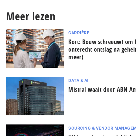
Meer lezen
CARRIÈRE
Kort: Bouw schreeuwt om 
onterecht ontslag na gehe
meer)
DATA & AI
Mistral waait door ABN A
SOURCING & VENDOR MANAGE