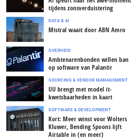
Ai speurt naar het awe-moment
tijdens zonsverduistering
DATA & AI
Mistral waait door ABN Amro
OVERHEID
Ambtenarenbonden willen ban
op software van Palantir
SOURCING & VENDOR MANAGEMENT
UU brengt met model it-
kwetsbaarheden in kaart
SOFTWARE & DEVELOPMENT
Kort: Meer winst voor Wolters
Kluwer, Bending Spoons lijft
Airtable in (en meer)