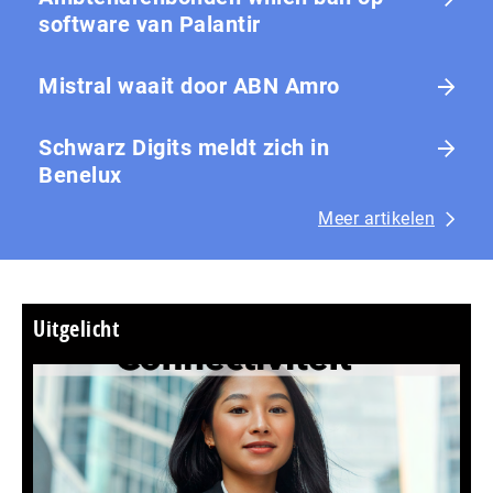
software van Palantir
Mistral waait door ABN Amro
Schwarz Digits meldt zich in
Benelux
Meer artikelen
Uitgelicht