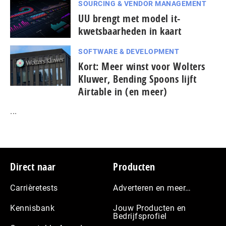
SOURCING & VENDOR MANAGEMENT
UU brengt met model it-
kwetsbaarheden in kaart
SOFTWARE & DEVELOPMENT
Kort: Meer winst voor Wolters
Kluwer, Bending Spoons lijft
Airtable in (en meer)
...
Footer
Direct naar
Producten
Carrièretests
Adverteren en meer…
Kennisbank
Jouw Producten en
Bedrijfsprofiel