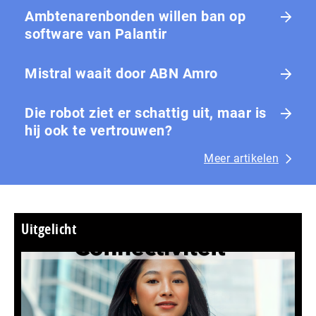
Ambtenarenbonden willen ban op
software van Palantir
Mistral waait door ABN Amro
Die robot ziet er schattig uit, maar is
hij ook te vertrouwen?
Meer artikelen
Uitgelicht