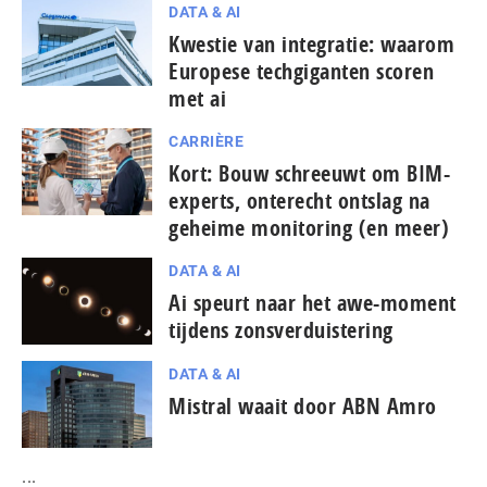
DATA & AI
Kwestie van integratie: waarom
Europese tech­gi­gan­ten scoren
met ai
CARRIÈRE
Kort: Bouw schreeuwt om BIM-
experts, onterecht ontslag na
geheime monitoring (en meer)
DATA & AI
Ai speurt naar het awe-moment
tijdens zonsverduistering
DATA & AI
Mistral waait door ABN Amro
...