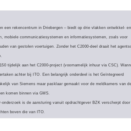
en een rekencentrum in Driebergen – biedt op drie vlakken ontwikkel- en
en, mobiele communicatiesystemen en informatiesystemen, zoals voor
houden van gestolen voertuigen. Zonder het C2000-deel draait het agent
o.
0 tijdelijk aan het C2000-project (voornamelijk inhuur via CSC). Wann
eertaken achter bij ITO. Een belangrijk onderdeel is het Geïntegreerd
kelijk van Siemens maar pasklaar gemaakt voor de meldkamers van d
ngen komen binnen via GMS.
-onderzoek is de aansturing vanuit opdrachtgever BZK verscherpt door
ichten boven die van ITO.