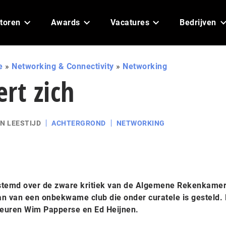
toren
Awards
Vacatures
Bedrijven
e
»
Networking & Connectivity
»
Networking
rt zich
N LEESTIJD
ACHTERGROND
NETWORKING
ntstemd over de zware kritiek van de Algemene Rekenkamer.
an van een onbekwame club die onder curatele is gesteld.
cteuren Wim Papperse en Ed Heijnen.