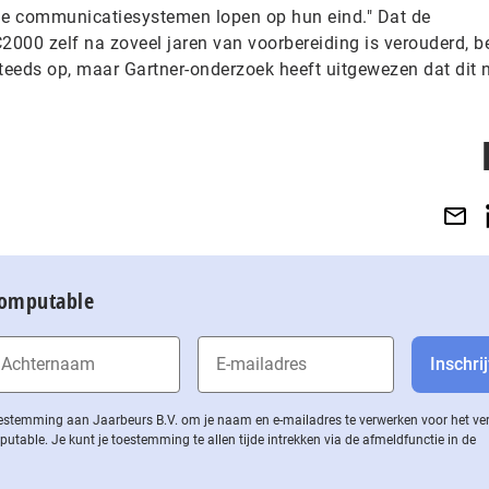
ige communicatiesystemen lopen op hun eind." Dat de
2000 zelf na zoveel jaren van voorbereiding is verouderd, be
teeds op, maar Gartner-onderzoek heeft uitgewezen dat dit n
Computable
 toestemming aan Jaarbeurs B.V. om je naam en e-mailadres te verwerken voor het v
ble. Je kunt je toestemming te allen tijde intrekken via de af­meld­func­tie in de