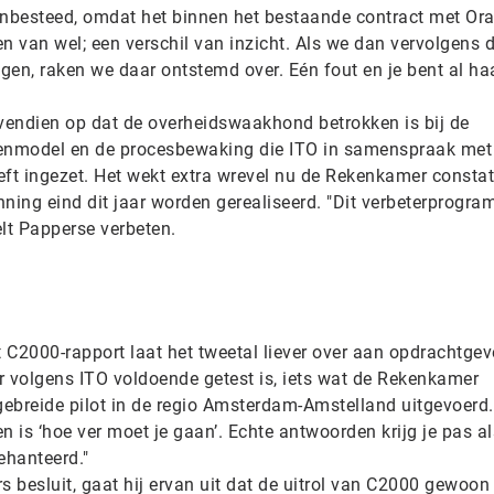
nbesteed, omdat het binnen het bestaande contract met Ora
n van wel; een verschil van inzicht. Als we dan vervolgens 
gen, raken we daar ontstemd over. Eén fout en je bent al ha
ovendien op dat de overheidswaakhond betrokken is bij de
tenmodel en de procesbewaking die ITO in samenspraak me
eft ingezet. Het wekt extra wrevel nu de Rekenkamer constat
nning eind dit jaar worden gerealiseerd. "Dit verbeterprogr
lt Papperse verbeten.
t C2000-rapport laat het tweetal liever over aan opdrachtgev
r volgens ITO voldoende getest is, iets wat de Rekenkamer
gebreide pilot in de regio Amsterdam-Amstelland uitgevoerd.
en is ‘hoe ver moet je gaan’. Echte antwoorden krijg je pas al
ehanteerd."
s besluit, gaat hij ervan uit dat de uitrol van C2000 gewoon