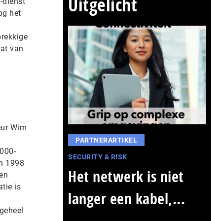
Uitgelicht
n-dienst
og het
brekkige
aat van
teur Wim
PARTNERARTIKEL
2000-
SECURITY & RISK
in 1998
Het netwerk is niet
ten
tie is
langer een kabel,...
geheel