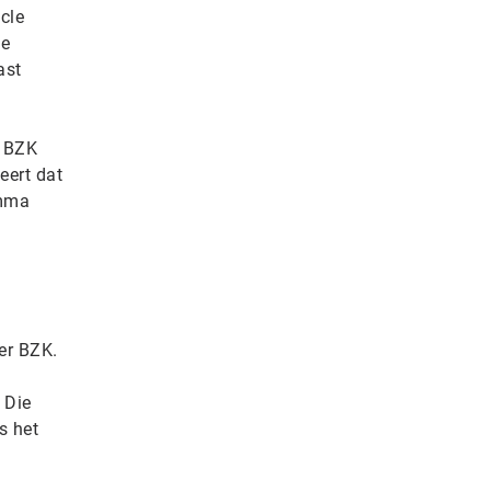
cle
de
ast
t BZK
eert dat
amma
er BZK.
 Die
s het