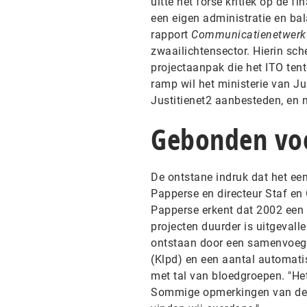
uitte het forse kritiek op de f
een eigen administratie en b
rapport
Communicatienetwerk
zwaailichtensector. Hierin sc
projectaanpak die het ITO ten
ramp wil het ministerie van J
Justitienet2 aanbesteden, en n
Gebonden vo
De ontstane indruk dat het een
Papperse en directeur Staf en
Papperse erkent dat 2002 een 
projecten duurder is uitgevall
ontstaan door een samenvoegin
(Klpd) en een aantal automatis
met tal van bloedgroepen. "Het
Sommige opmerkingen van de A