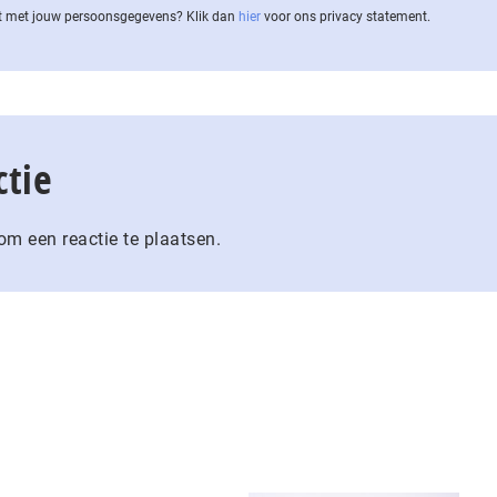
 met jouw per­soons­ge­ge­vens? Klik dan
hier
voor ons privacy statement.
ctie
m een reactie te plaatsen.