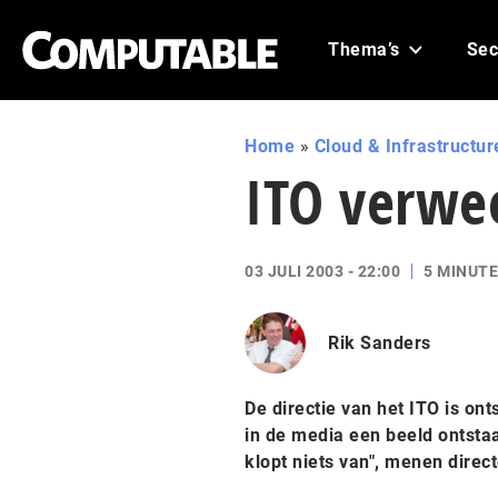
Thema’s
Sec
Home
»
Cloud & Infrastructur
ITO verwee
03 JULI 2003 - 22:00
5 MINUTE
Rik Sanders
De directie van het ITO is o
in de media een beeld ontsta
klopt niets van", menen dire