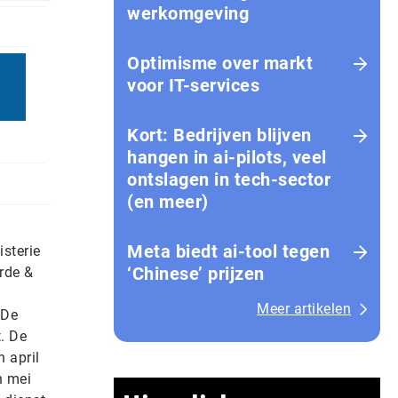
werkomgeving
Optimisme over markt
n
voor IT-services
Kort: Bedrijven blijven
hangen in ai-pilots, veel
ontslagen in tech-sector
(en meer)
Meta biedt ai-tool tegen
sterie
‘Chinese’ prijzen
rde &
Meer artikelen
 De
. De
 april
n mei