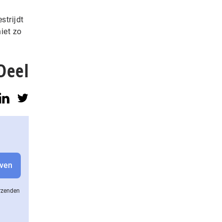
strijdt
iet zo
Deel
erzenden