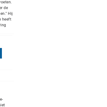
voeten.
er de
en." Hij
n heeft
ring
e-
iet