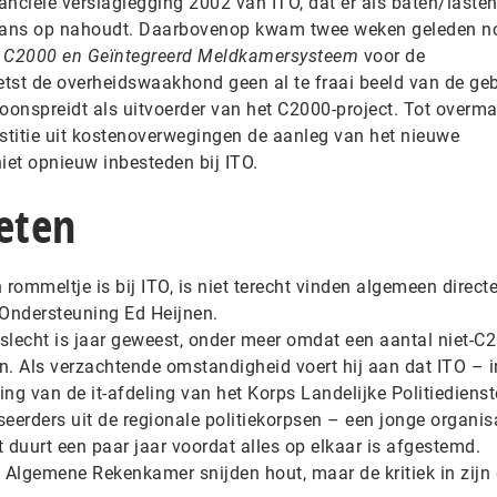
inanciële verslaglegging 2002 van ITO, dat er als baten/laste
alans op nahoudt. Daarbovenop kwam twee weken geleden n
 C2000 en Geïntegreerd Meldkamersysteem
voor de
hetst de overheidswaakhond geen al te fraai beeld van de ge
toonspreidt als uitvoerder van het C2000-project. Tot overm
ustitie uit kostenoverwegingen de aanleg van het nieuwe
iet opnieuw inbesteden bij ITO.
eten
 rommeltje is bij ITO, is niet terecht vinden algemeen direc
 Ondersteuning Ed Heijnen.
slecht is jaar geweest, onder meer omdat een aantal niet-C
en. Als verzachtende omstandigheid voert hij aan dat ITO – 
g van de it-afdeling van het Korps Landelijke Politiediens
eerders uit de regionale politiekorpsen – een jonge organisa
 duurt een paar jaar voordat alles op elkaar is afgestemd.
lgemene Rekenkamer snijden hout, maar de kritiek in zijn 