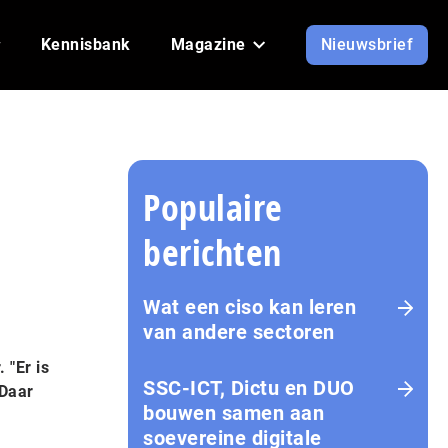
Kennisbank
Magazine
Nieuwsbrief
Populaire
berichten
Wat een ciso kan leren
van andere sectoren
 "Er is
SSC-ICT, Dictu en DUO
 Daar
bouwen samen aan
soevereine digitale