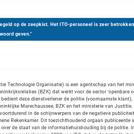
egeld op de zeepkist. Het ITO-personeel is zeer betrokke
rwoord geven."
ie Technologie Organisatie) is een agentschap van het mini
inkrijksrelaties (BZK) dat werkt voor de sector ‘openbare o
et bedient deze dienstverlener de politie (voornaamste klant),
inklijke Marechaussee, BZK en het ministerie van Justitie.
voortdurend in de schijnwerpers van de negatieve publiciteit
emene Rekenkamer. Dit toezichthoudend orgaan publiceerde in
 over de staat van de informatiehuishouding bij de politie. I