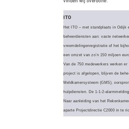
vinden wij
overdone
."
ITO
Het ITO – met standplaats in Odijk 
beheerdiensten aan: vaste netwerk
vreemdelingenregistratie of het bij
een omzet van zo’n 150 miljoen eur
Van de 750 medewerkers werken er 15
project is afgelopen, blijven de beh
Meldkamersysteem (GMS), oorspron
hulpdiensten. De 1-1-2-alarmmeldi
Naar aanleiding van het Rekenkamer
aparte Projectdirectie C2000 in te r