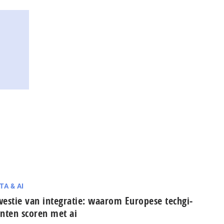
TA & AI
estie van integratie: waarom Europese tech­gi­
n­ten scoren met ai