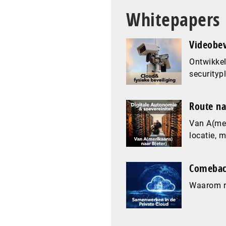
Whitepapers
Videobev
Ontwikkel
securityp
Route na
Van A(mer
locatie, 
Comeback
Waarom re