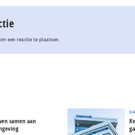
ctie
m een reactie te plaatsen.
DA
uwen samen aan
Kw
mgeving
ga