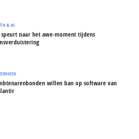
TA & AI
 speurt naar het awe-moment tijdens
nsverduistering
ERHEID
btenarenbonden willen ban op software van
lantir