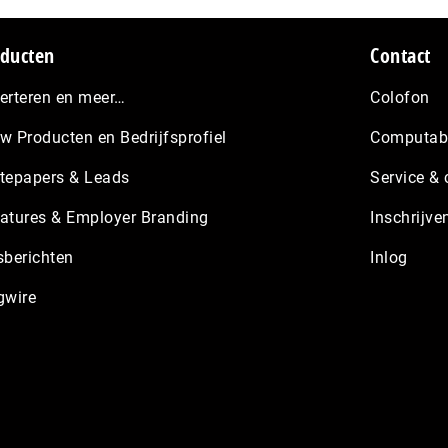
ducten
Contact
erteren en meer…
Colofon
w Producten en Bedrijfsprofiel
Computabl
tepapers & Leads
Service & 
atures & Employer Branding
Inschrijve
sberichten
Inlog
gwire