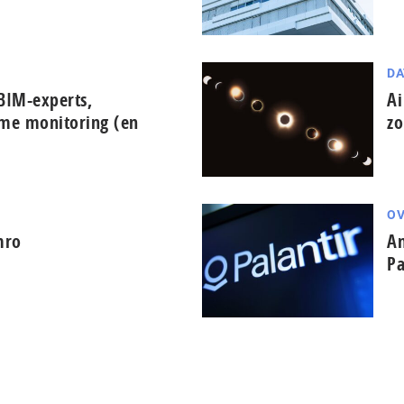
DA
BIM-experts,
Ai
ime monitoring (en
zo
OV
mro
Am
Pa