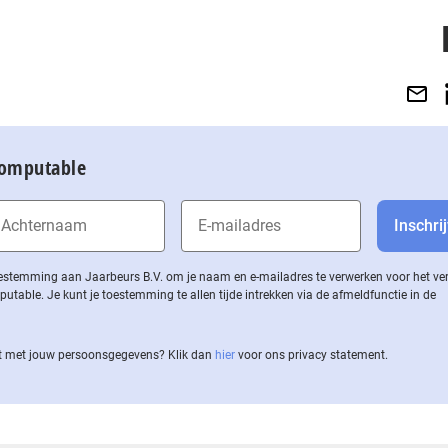
Computable
 toestemming aan Jaarbeurs B.V. om je naam en e-mailadres te verwerken voor het v
ble. Je kunt je toestemming te allen tijde intrekken via de af­meld­func­tie in de
 met jouw per­soons­ge­ge­vens? Klik dan
hier
voor ons privacy statement.