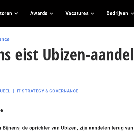
toren
Awards
Vacatures
Bedrijven
ance
ens eist Ubizen-aande
UEEL
IT STRATEGY & GOVERNANCE
le
n Bijnens, de oprichter van Ubizen, zijn aandelen terug van