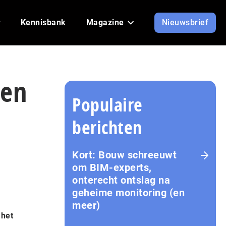
Kennisbank
Magazine
Nieuwsbrief
len
Populaire
berichten
Kort: Bouw schreeuwt
om BIM-experts,
onterecht ontslag na
geheime monitoring (en
meer)
 het