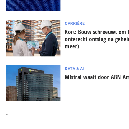
CARRIÈRE
Kort: Bouw schreeuwt om 
onterecht ontslag na gehe
meer)
DATA & AI
Mistral waait door ABN A
...