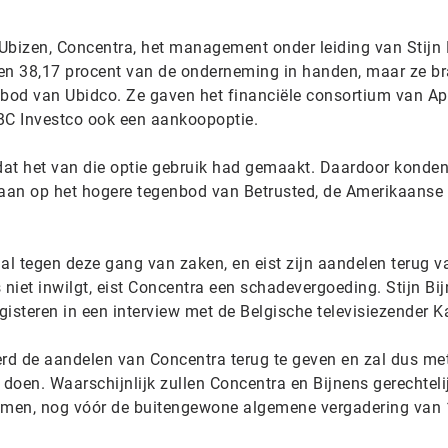
.
bizen, Concentra, het management onder leiding van Stijn 
n 38,17 procent van de onderneming in handen, maar ze b
 bod van Ubidco. Ze gaven het financiële consortium van A
BC Investco ook een aankoopoptie.
at het van die optie gebruik had gemaakt. Daardoor konden
aan op het hogere tegenbod van Betrusted, de Amerikaanse
al tegen deze gang van zaken, en eist zijn aandelen terug v
 niet inwilgt, eist Concentra een schadevergoeding. Stijn Bi
k gisteren in een interview met de Belgische televisiezender K
erd de aandelen van Concentra terug te geven en zal dus met
 doen. Waarschijnlijk zullen Concentra en Bijnens gerechteli
emen, nog vóór de buitengewone algemene vergadering van