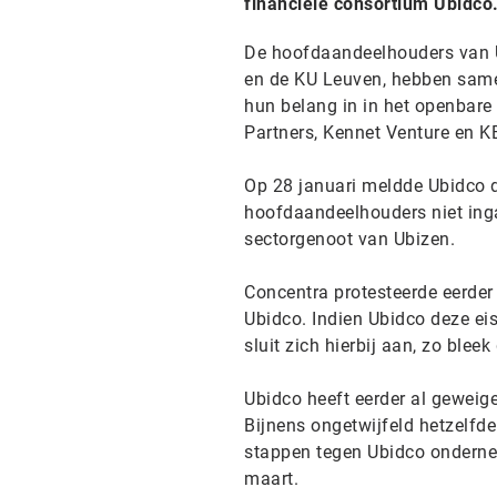
financiële consortium Ubidco
De hoofdaandeelhouders van U
en de KU Leuven, hebben same
hun belang in in het openbare
Partners, Kennet Venture en K
Op 28 januari meldde Ubidco d
hoofdaandeelhouders niet ing
sectorgenoot van Ubizen.
Concentra protesteerde eerder 
Ubidco. Indien Ubidco deze eis
sluit zich hierbij aan, zo blee
Ubidco heeft eerder al geweig
Bijnens ongetwijfeld hetzelfde
stappen tegen Ubidco ondern
maart.